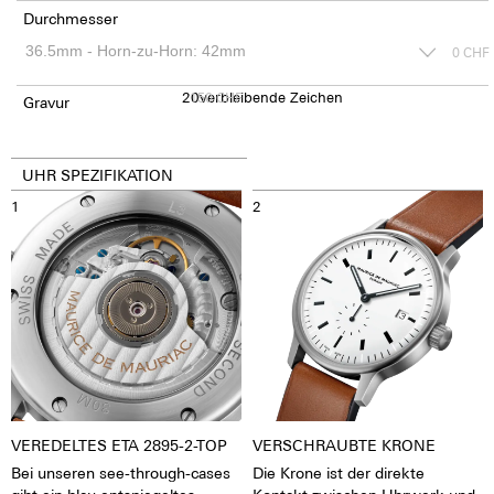
Durchmesser
0
CHF
20
150
verbleibende Zeichen
CHF
Gravur
UHR SPEZIFIKATION
1
2
VEREDELTES ETA 2895-2-TOP
VERSCHRAUBTE KRONE
Bei unseren see-through-cases
Die Krone ist der direkte