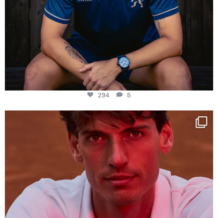
294
5
One last dance at home
This week at
...
321
9