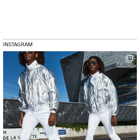
INSTAGRAM
Happy Streetparade everybody
Music in
...
9
1