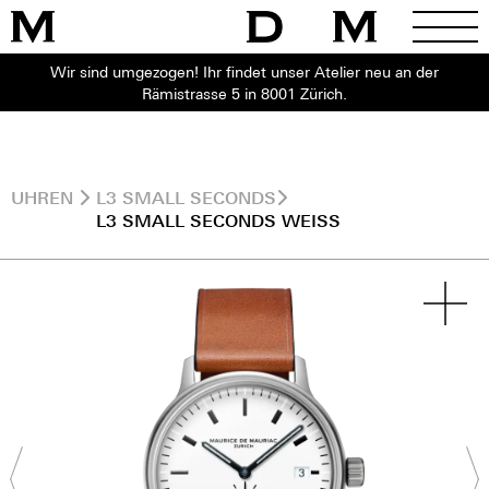
Wir sind umgezogen! Ihr findet unser Atelier neu an der
Rämistrasse 5 in 8001 Zürich.
UHREN
L3 SMALL SECONDS
L3 SMALL SECONDS WEISS