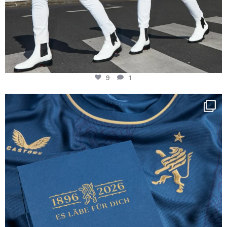
9
1
Happy Birthday FCZ
130 years filled
...
127
3