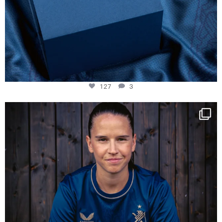
127
3
NIE USENAND GAH
Some anniversaries
...
294
5