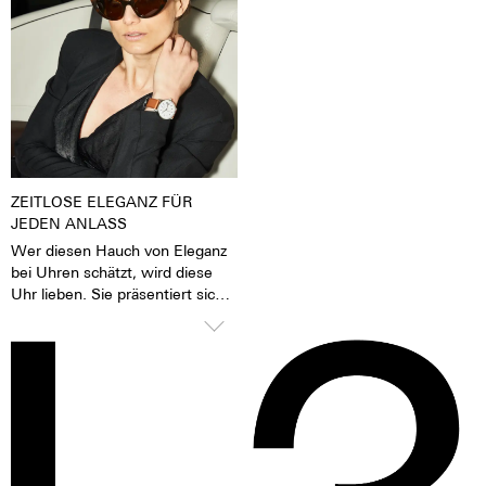
Tages- oder Kunstlicht angeregt
Finish auch durch einen sehr
wurden, geben sie im Dunkeln
feinen Silberton aus. Der
die aufgenommene Lichtenergie
Nickelaustoß ist bei 316 L-
über mehrere Stunden wieder
Edelstahl deutlich niedriger als
ab. Das verleiht der Uhr eine
zum Beispiel bei einem 904 L-
extrem gute Lesbarkeit auch im
Edelstahl, der auch hochfest ist.
Dunklen.
Für uns ein Grund, den 316 L-
Edelstahl zu bevorzugen.
ZEITLOSE ELEGANZ FÜR
JEDEN ANLASS
Wer diesen Hauch von Eleganz
bei Uhren schätzt, wird diese
Uhr lieben. Sie präsentiert sich
selbstbewusst und stilvoll, weiß
aber dank des bombierten
Glases sanft unter Blusen,
Manschetten und Blazern zu
gleiten. Ein zeitlos schönes
Statement für Damen und
Herren gleichermaßen.