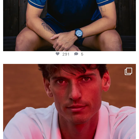
291
5
One last dance at home
This week at
...
321
9