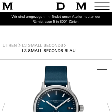
Wir sind umgezogen! Ihr findet unser Atelier neu an der
Rämistrasse 5 in 8001 Zürich.
UHREN
L3 SMALL SECONDS
L3 SMALL SECONDS BLAU