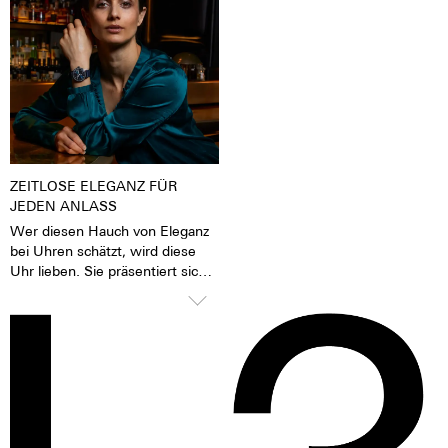
Tages- oder Kunstlicht angeregt
Finish auch durch einen sehr
wurden, geben sie im Dunkeln
feinen Silberton aus. Der
die aufgenommene Lichtenergie
Nickelaustoß ist bei 316 L-
über mehrere Stunden wieder
Edelstahl deutlich niedriger als
ab. Das verleiht der Uhr eine
zum Beispiel bei einem 904 L-
extrem gute Lesbarkeit auch im
Edelstahl, der auch hochfest ist.
Dunklen.
Für uns ein Grund, den 316 L-
Edelstahl zu bevorzugen.
ZEITLOSE ELEGANZ FÜR
JEDEN ANLASS
Wer diesen Hauch von Eleganz
bei Uhren schätzt, wird diese
Uhr lieben. Sie präsentiert sich
selbstbewusst und stilvoll, weiß
aber dank des bombierten
Glases sanft unter Blusen,
Manschetten und Blazern zu
gleiten. Ein zeitlos schönes
Statement für Damen und
Herren gleichermaßen.