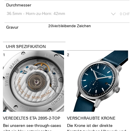
Durchmesser
0
CHF
20
150
verbleibende Zeichen
CHF
Gravur
UHR SPEZIFIKATION
1
2
VEREDELTES ETA 2895-2-TOP
VERSCHRAUBTE KRONE
Bei unseren see-through-cases
Die Krone ist der direkte