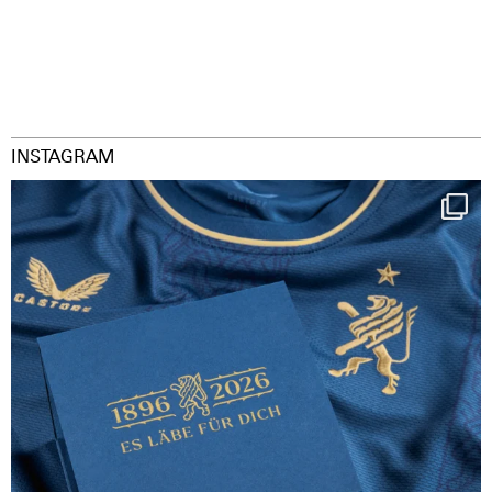
INSTAGRAM
Happy Birthday FCZ
130 years filled
...
126
3