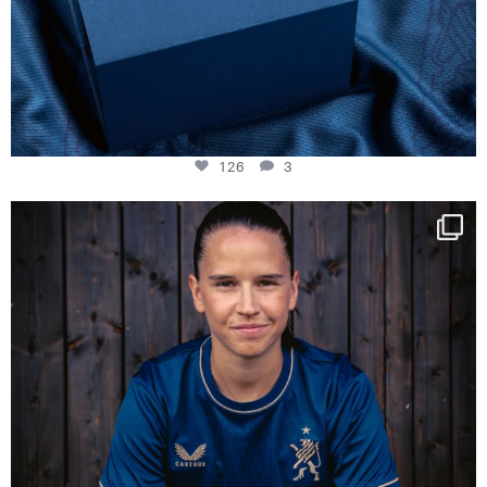
126
3
NIE USENAND GAH
Some anniversaries
...
291
5