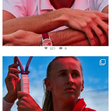
321
9
Determination, elegance and Swiss precision —
...
441
14