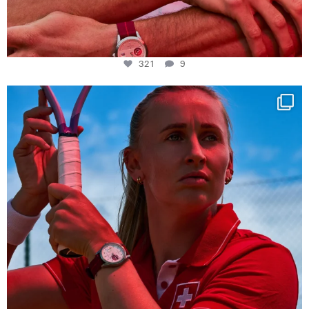
321
9
Determination, elegance and Swiss precision —
...
442
14