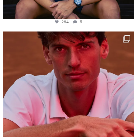
294
5
One last dance at home
This week at
...
321
9