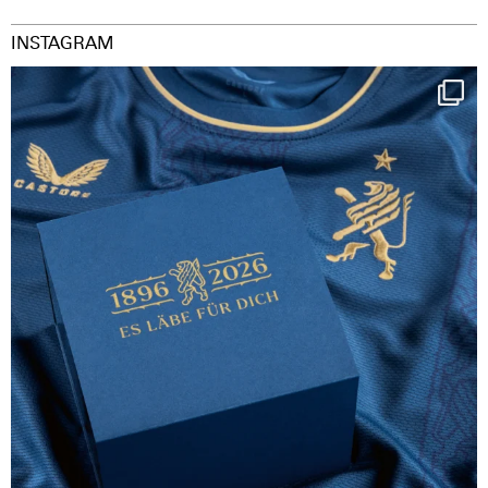
INSTAGRAM
Happy Birthday FCZ
130 years filled
...
127
3