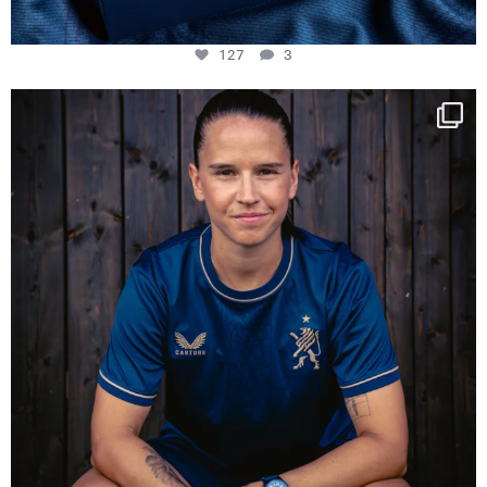
127
3
NIE USENAND GAH
Some anniversaries
...
294
5