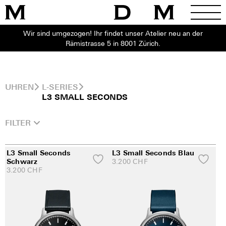
Wir sind umgezogen! Ihr findet unser Atelier neu an der
Rämistrasse 5 in 8001 Zürich.
UHREN
L‑SERIES
L3 SMALL SECONDS
FILTER
L3 Small Seconds
L3 Small Seconds Blau
Schwarz
3.200
CHF
3.200
CHF