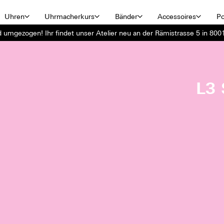
Uhren
Uhrmacherkurs
Bänder
Accessoires
Po
d umgezogen! Ihr findet unser Atelier neu an der Rämistrasse 5 in 8001
L3