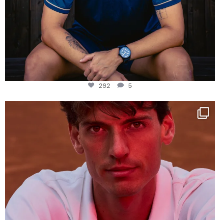
292
5
One last dance at home
This week at
...
321
9