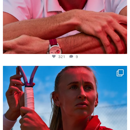
321
9
Determination, elegance and Swiss precision —
...
442
14