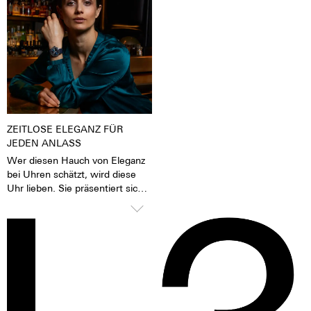
Tages- oder Kunstlicht angeregt
Vakuumverfahren
wurden, geben sie im Dunkeln
aufgetragenen
die aufgenommene Lichtenergie
Kohlenstoffschichten sind
über mehrere Stunden wieder
zudem auch hoch antiallergen.
ab. Das verleiht der Uhr eine
extrem gute Lesbarkeit auch im
Dunklen.
ZEITLOSE ELEGANZ FÜR
JEDEN ANLASS
Wer diesen Hauch von Eleganz
bei Uhren schätzt, wird diese
Uhr lieben. Sie präsentiert sich
selbstbewusst und stilvoll, weiß
aber dank des bombierten
Glases sanft unter Blusen,
Manschetten und Blazern zu
gleiten. Ein zeitlos schönes
Statement für Damen und
Herren gleichermaßen.