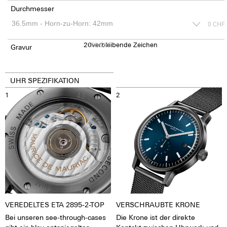
Durchmesser
0
CHF
20
150
verbleibende Zeichen
CHF
Gravur
UHR SPEZIFIKATION
1
2
VEREDELTES ETA 2895-2-TOP
VERSCHRAUBTE KRONE
Bei unseren see-through-cases
Die Krone ist der direkte