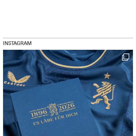
INSTAGRAM
Happy Birthday FCZ
130 years filled
...
127
3