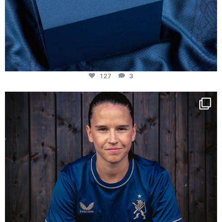
127
3
NIE USENAND GAH
Some anniversaries
...
292
5