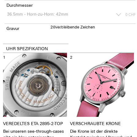
Durchmesser
0
CHF
20
150
verbleibende Zeichen
CHF
Gravur
UHR SPEZIFIKATION
1
2
VEREDELTES ETA 2895-2-TOP
VERSCHRAUBTE KRONE
Bei unseren see-through-cases
Die Krone ist der direkte