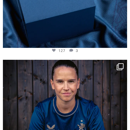
127
3
NIE USENAND GAH
Some anniversaries
...
295
5