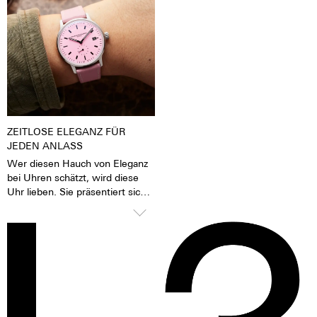
Tages- oder Kunstlicht angeregt
Finish auch durch einen sehr
wurden, geben sie im Dunkeln
feinen Silberton aus. Der
die aufgenommene Lichtenergie
Nickelaustoß ist bei 316 L-
über mehrere Stunden wieder
Edelstahl deutlich niedriger als
ab. Das verleiht der Uhr eine
zum Beispiel bei einem 904 L-
extrem gute Lesbarkeit auch im
Edelstahl, der auch hochfest ist.
Dunklen.
Für uns ein Grund, den 316 L-
Edelstahl zu bevorzugen.
ZEITLOSE ELEGANZ FÜR
JEDEN ANLASS
Wer diesen Hauch von Eleganz
bei Uhren schätzt, wird diese
Uhr lieben. Sie präsentiert sich
selbstbewusst und stilvoll, weiß
aber dank des bombierten
Glases sanft unter Blusen,
Manschetten und Blazern zu
gleiten. Ein zeitlos schönes
Statement für Damen und
Herren gleichermaßen.