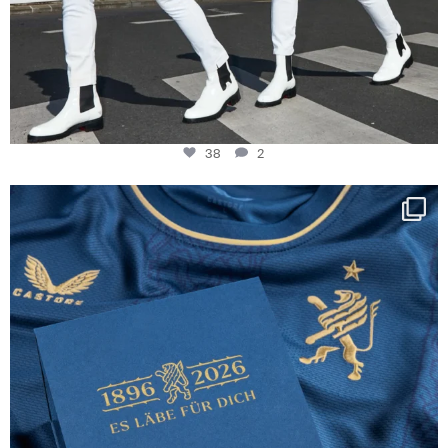
38
2
Happy Birthday FCZ
130 years filled
...
127
3