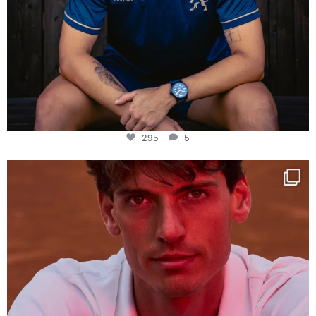
295
5
One last dance at home
This week at
...
321
9