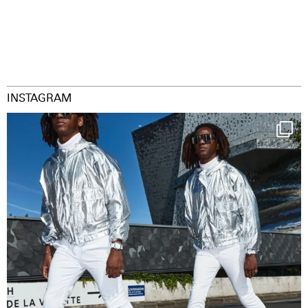
INSTAGRAM
Happy Streetparade everybody
Music in
...
38
2