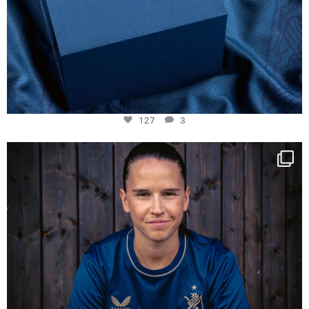
127
3
NIE USENAND GAH
Some anniversaries
...
295
5