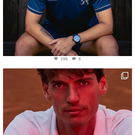
295
5
One last dance at home
This week at
...
321
9