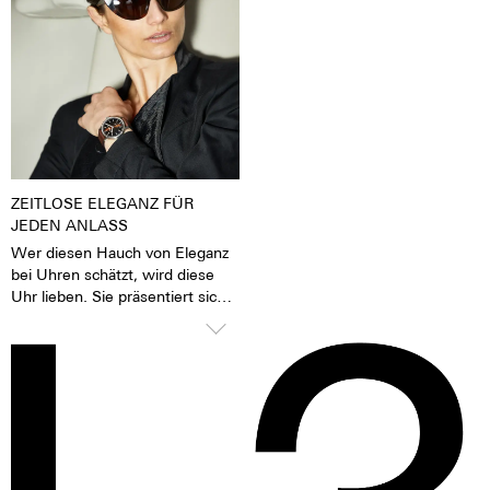
Tages- oder Kunstlicht angeregt
Finish auch durch einen sehr
wurden, geben sie im Dunkeln
feinen Silberton aus. Der
die aufgenommene Lichtenergie
Nickelaustoß ist bei 316 L-
über mehrere Stunden wieder
Edelstahl deutlich niedriger als
ab. Das verleiht der Uhr eine
zum Beispiel bei einem 904 L-
extrem gute Lesbarkeit auch im
Edelstahl, der auch hochfest ist.
Dunklen.
Für uns ein Grund, den 316 L-
Edelstahl zu bevorzugen.
ZEITLOSE ELEGANZ FÜR
JEDEN ANLASS
Wer diesen Hauch von Eleganz
bei Uhren schätzt, wird diese
Uhr lieben. Sie präsentiert sich
selbstbewusst und stilvoll, weiß
aber dank des bombierten
Glases sanft unter Blusen,
Manschetten und Blazern zu
gleiten. Ein zeitlos schönes
Statement für Damen und
Herren gleichermaßen.