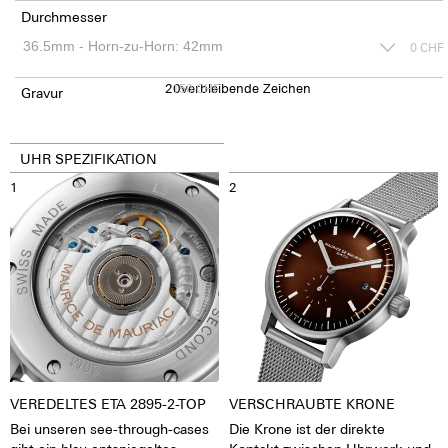
Durchmesser
0
CHF
20
150
verbleibende Zeichen
CHF
Gravur
UHR SPEZIFIKATION
1
2
VEREDELTES ETA 2895-2-TOP
VERSCHRAUBTE KRONE
Bei unseren see-through-cases
Die Krone ist der direkte