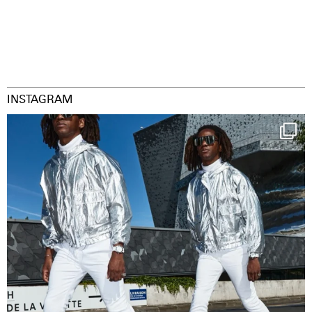
INSTAGRAM
Happy Streetparade everybody
Music in
...
29
2