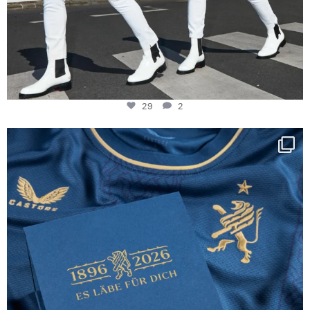
29
2
Happy Birthday FCZ
130 years filled
...
127
3