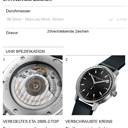
Durchmesser
0
CHF
20
150
verbleibende Zeichen
CHF
Gravur
UHR SPEZIFIKATION
1
2
VEREDELTES ETA 2895-2-TOP
VERSCHRAUBTE KRONE