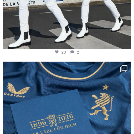
29
2
Happy Birthday FCZ
130 years filled
...
127
3