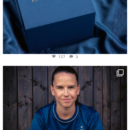
127
3
NIE USENAND GAH
Some anniversaries
...
295
5