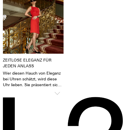
die Leuchtpigmente durch
bei einem entsprechenden
Tages- oder Kunstlicht angeregt
Finish auch durch einen sehr
wurden, geben sie im Dunkeln
feinen Silberton aus. Der
die aufgenommene Lichtenergie
Nickelaustoß ist bei 316 L-
über mehrere Stunden wieder
Edelstahl deutlich niedriger als
ab. Das verleiht der Uhr eine
zum Beispiel bei einem 904 L-
extrem gute Lesbarkeit auch im
Edelstahl, der auch hochfest ist.
Dunklen.
Für uns ein Grund, den 316 L-
Edelstahl zu bevorzugen.
ZEITLOSE ELEGANZ FÜR
JEDEN ANLASS
Wer diesen Hauch von Eleganz
bei Uhren schätzt, wird diese
Uhr lieben. Sie präsentiert sich
selbstbewusst und stilvoll, weiß
aber dank des bombierten
Glases sanft unter Blusen,
Manschetten und Blazern zu
gleiten. Ein zeitlos schönes
Statement für Damen und
Herren gleichermaßen.