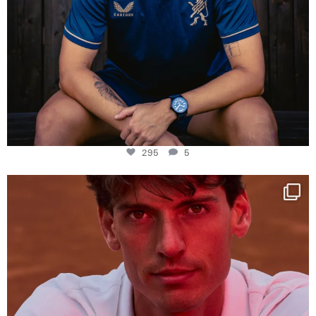
295
5
One last dance at home
This week at
...
321
9