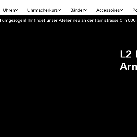
Uhren
Uhrmacherkurs
Bänder
Accessoires
Po
d umgezogen! Ihr findet unser Atelier neu an der Rämistrasse 5 in 8001
L2 
Ar