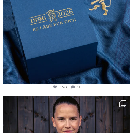
126
3
NIE USENAND GAH
Some anniversaries
...
291
5