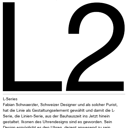
zur Härte und Beständigkeit
zeichnet sich dieser Edelstahl
bei einem entsprechenden
Finish auch durch einen sehr
feinen Silberton aus. Der
Nickelaustoß ist bei 316 L-
Edelstahl deutlich niedriger als
zum Beispiel bei einem 904 L-
Edelstahl, der auch hochfest ist.
Für uns ein Grund, den 316 L-
Edelstahl zu bevorzugen.
L-Series
Fabian Schwaerzler, Schweizer Designer und als solcher Purist,
hat die Linie als Gestaltungselement gewählt und damit die L-
Serie, die Linien-Serie, aus der Bauhauszeit ins Jetzt hinein
gestaltet. Ikonen des Uhrendesigns sind es geworden. Sein
Design ermöglicht es den Uhren, dezent anwesend zu sein,