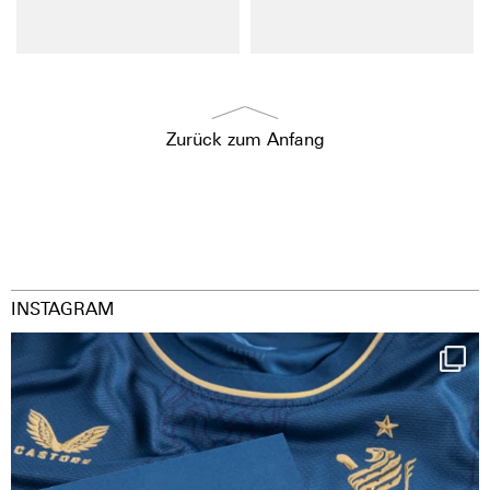
Zurück zum Anfang
INSTAGRAM
Happy Birthday FCZ
130 years filled
...
126
3