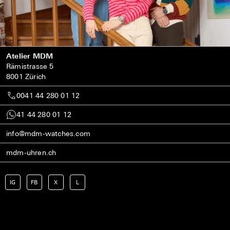
Atelier MDM
Rämistrasse 5
8001 Zürich
0041 44 280 01 12
41 44 280 01 12
info@mdm-watches.com
mdm-uhren.ch
IG
FB
X
L