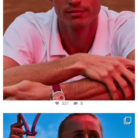
321
9
Determination, elegance and Swiss precision —
...
441
14