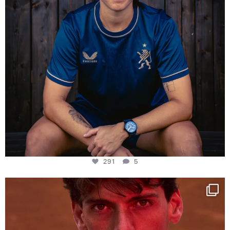
291
5
One last dance at home
This week at
...
321
9