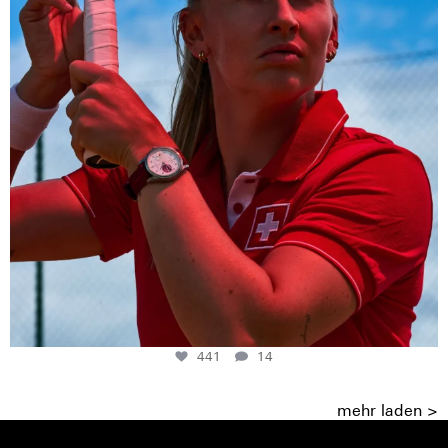
441
14
mehr laden >