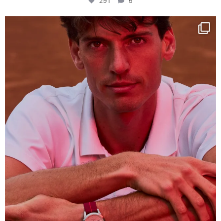
291
5
One last dance at home
This week at
...
321
9