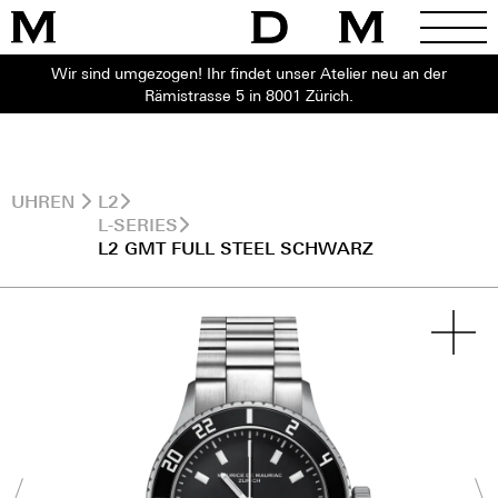
Wir sind umgezogen! Ihr findet unser Atelier neu an der
Rämistrasse 5 in 8001 Zürich.
UHREN
L2
L-SERIES
L2 GMT FULL STEEL SCHWARZ