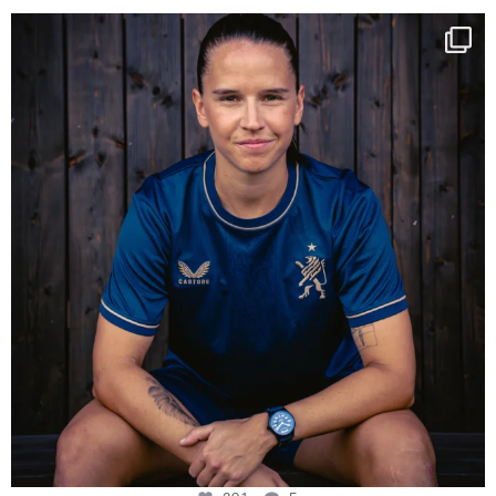
NIE USENAND GAH
Some anniversaries
...
291
5