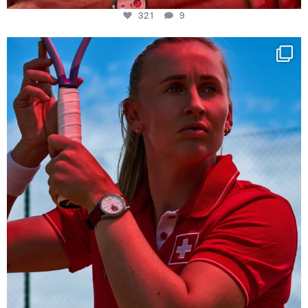
321
9
Determination, elegance and Swiss precision —
...
441
14