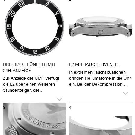
DREHBARE LÜNETTE MIT
L2 MIT TAUCHERVENTIL
24H-ANZEIGE
In extremen Tauchsituationen
Zur Anzeige der GMT verfügt
dringen Heliumatome in die Uhr
die L2 über einen weiteren
ein. Bei der Dekompression
Stundenzeiger, der
können diese dazu führen, dass
typischerweise pfeilförmig ist als
das Uhrenglas abgesprengt
der 12-Stunden-Zeiger. Im
wird. Das Druckventil verhindert
3
4
Gegensatz zum Stundenzeiger
das, indem der Überdruck über
umrundet der GMT-Zeiger das
das Ventil entweichen kann und
Zifferblatt ein Mal innerhalb von
man daher mit unsere L2 Uhren
24 Stunden, also nur halb so
bis zu 300 Meter tief tauchen
schnell, so kann man also
kann.