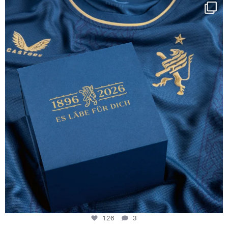
Happy Birthday FCZ
130 years filled
...
126
3
126
3