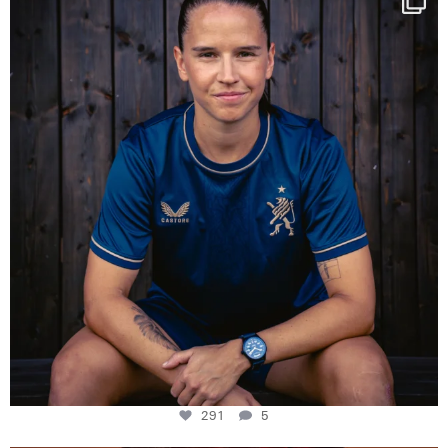
Some anniversaries
...
291
5
291
5