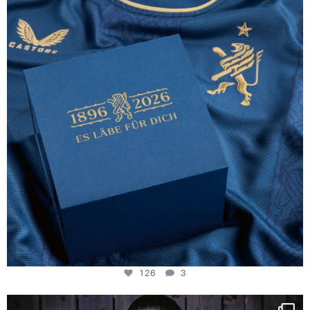
126
3
126
3
NIE USENAND GAH