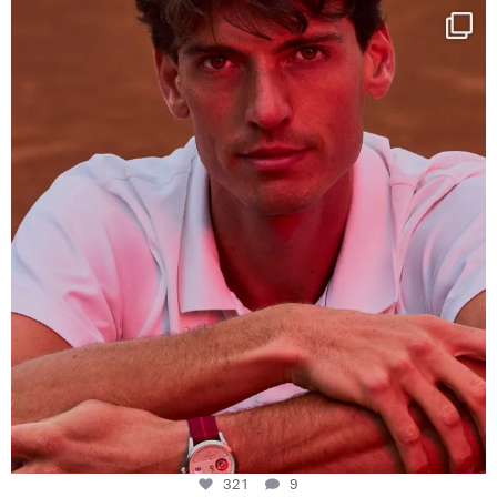
One last dance at home
This week at
...
321
9
321
9