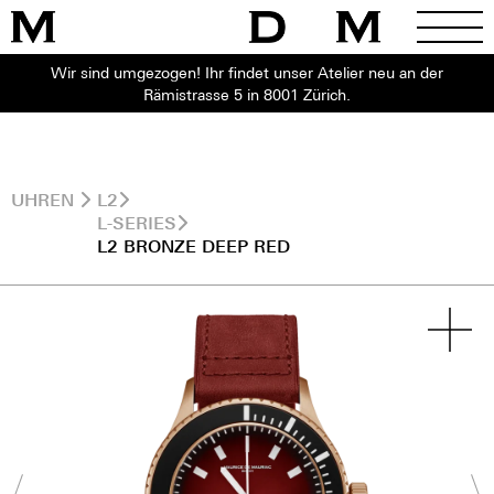
Wir sind umgezogen! Ihr findet unser Atelier neu an der
Rämistrasse 5 in 8001 Zürich.
UHREN
L2
L-SERIES
L2 BRONZE DEEP RED