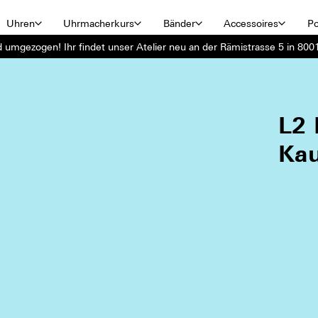
Uhren
Uhrmacherkurs
Bänder
Accessoires
Po
d umgezogen! Ihr findet unser Atelier neu an der Rämistrasse 5 in 8001
L2 
Ka