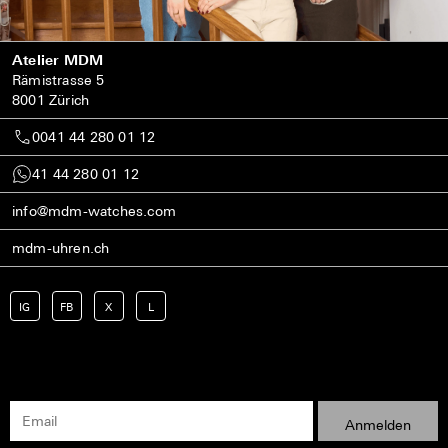
Atelier MDM
Rämistrasse 5
8001 Zürich
0041 44 280 01 12
41 44 280 01 12
info@mdm-watches.com
mdm-uhren.ch
IG
FB
X
L