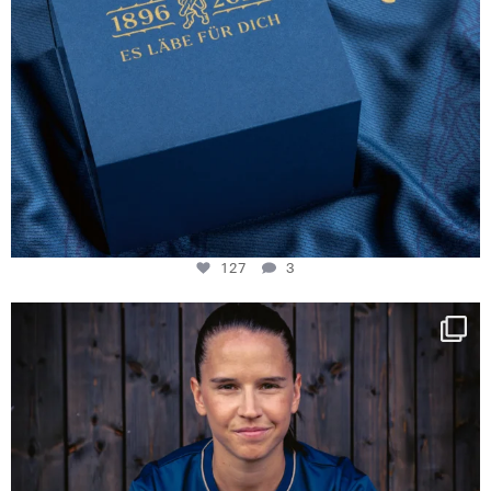
127
3
NIE USENAND GAH
Some anniversaries
...
294
5