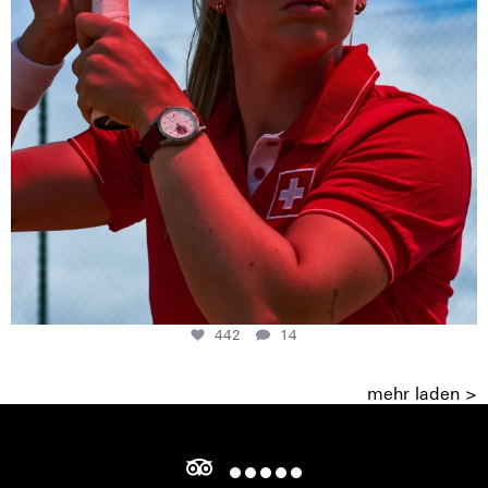
442
14
mehr laden >