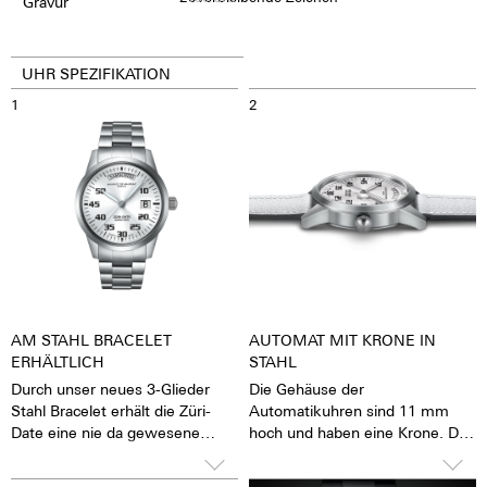
Gravur
UHR SPEZIFIKATION
1
2
AM STAHL BRACELET
AUTOMAT MIT KRONE IN
ERHÄLTLICH
STAHL
Durch unser neues 3-Glieder
Die Gehäuse der
Stahl Bracelet erhält die Züri-
Automatikuhren sind 11 mm
Date eine nie da gewesene
hoch und haben eine Krone. Die
sportlichkeit.
Krone lässt sich gut greifen und
präzise drehen, damit das