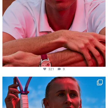
321
9
Determination, elegance and Swiss precision —
...
442
14