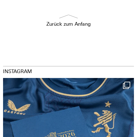
Zurück zum Anfang
INSTAGRAM
Happy Birthday FCZ
130 years filled
...
127
3