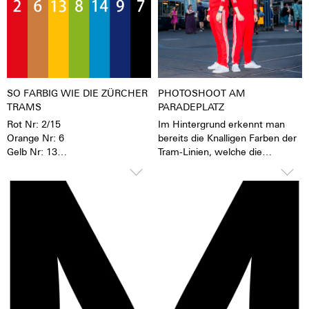
beschrifteten Rotor wird jede
über mehrere Stunden wieder
Uhr zu einem hochemotionalen
ab. Das verleiht der Uhr eine
Geschenk. Auch an sich selbst.
extrem gute Lesbarkeit auch im
Dunklen.
SO FARBIG WIE DIE ZÜRCHER
PHOTOSHOOT AM
TRAMS
PARADEPLATZ
Rot Nr: 2/15
Im Hintergrund erkennt man
Orange Nr: 6
bereits die Knalligen Farben der
Gelb Nr: 13
Tram-Linien, welche die
Grün Nr: 3/8/11
Grundlage zu der neuen Züri-
Tiffany Nr: 14
Date Kollektion legt.
Dunkelblau Nr: 9
Schwarz Nr: 7