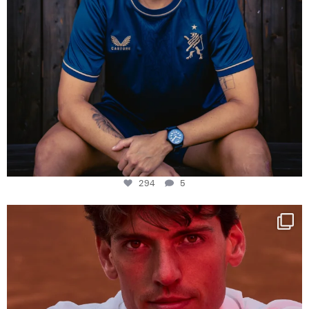
294
5
One last dance at home
This week at
...
321
9