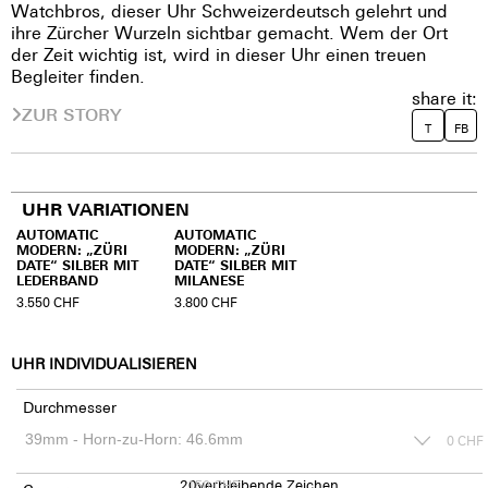
Watchbros, dieser Uhr Schweizerdeutsch gelehrt und
ihre Zürcher Wurzeln sichtbar gemacht. Wem der Ort
der Zeit wichtig ist, wird in dieser Uhr einen treuen
Begleiter finden.
share it:
ZUR STORY
T
FB
UHR VARIATIONEN
AUTOMATIC
AUTOMATIC
MODERN: „ZÜRI
MODERN: „ZÜRI
DATE“ SILBER MIT
DATE“ SILBER MIT
LEDERBAND
MILANESE
3.550
CHF
3.800
CHF
UHR INDIVIDUALISIEREN
Durchmesser
0
CHF
20
150
verbleibende Zeichen
CHF