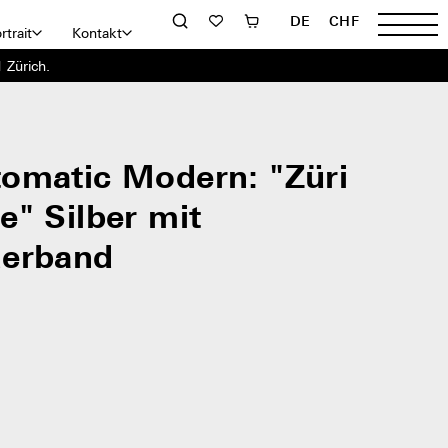
DE
CHF
rtrait
Kontakt
 Zürich.
omatic Modern: "Züri
e" Silber mit
derband