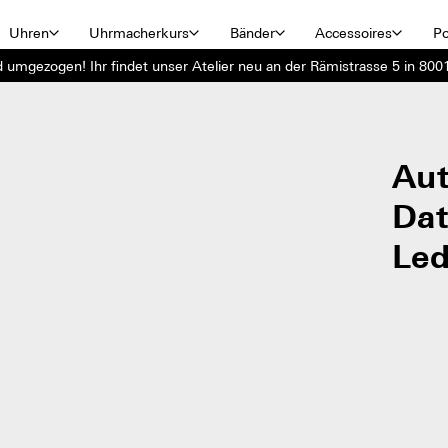
Uhren
Uhrmacherkurs
Bänder
Accessoires
Po
d umgezogen! Ihr findet unser Atelier neu an der Rämistrasse 5 in 8001
Aut
Dat
Le