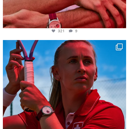
321
9
Determination, elegance and Swiss precision —
...
442
14