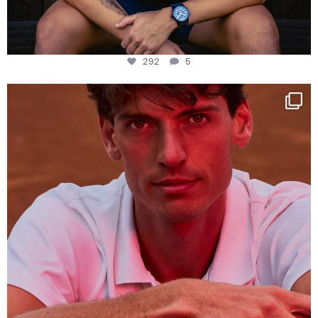
292
5
One last dance at home
This week at
...
321
9