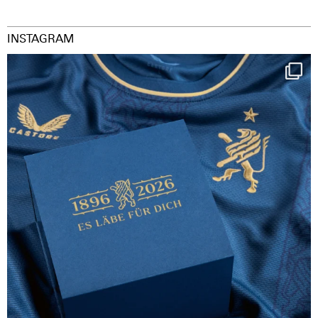
INSTAGRAM
Happy Birthday FCZ
130 years filled
...
127
3