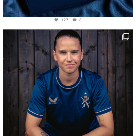
127
3
NIE USENAND GAH
Some anniversaries
...
292
5