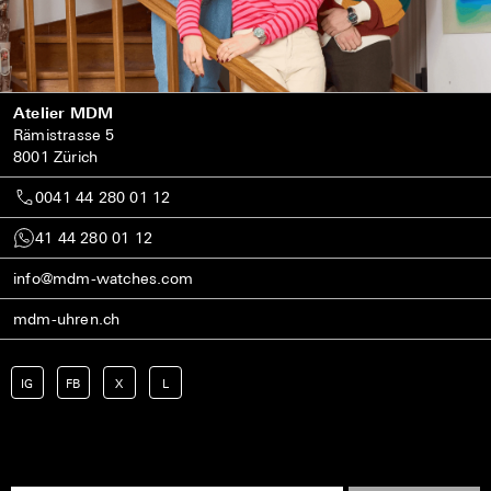
Atelier MDM
Rämistrasse 5
8001 Zürich
0041 44 280 01 12
41 44 280 01 12
info@mdm-watches.com
mdm-uhren.ch
IG
FB
X
L