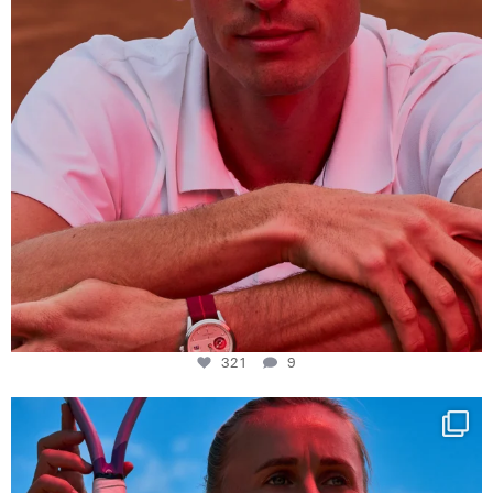
321
9
Determination, elegance and Swiss precision —
...
441
14