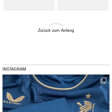
Zurück zum Anfang
INSTAGRAM
Happy Birthday FCZ
130 years filled
...
126
3