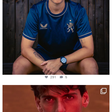
291
5
One last dance at home
This week at
...
321
9