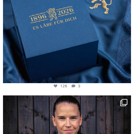
126
3
NIE USENAND GAH
Some anniversaries
...
291
5