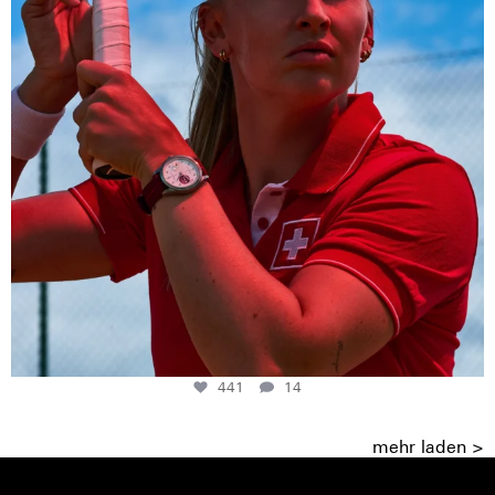
441
14
mehr laden >