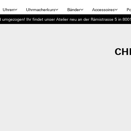
Uhren
Uhrmacherkurs
Bänder
Accessoires
Po
d umgezogen! Ihr findet unser Atelier neu an der Rämistrasse 5 in 8001
CH