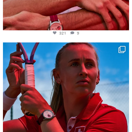
321
9
Determination, elegance and Swiss precision —
...
441
14