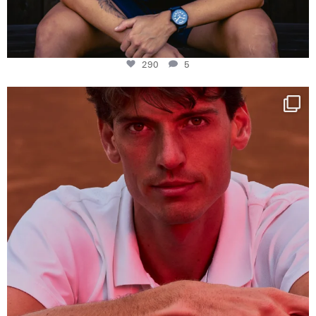
290
5
One last dance at home
This week at
...
321
9