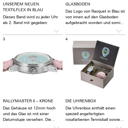
UNSEREM NEUEN
GLASBODEN
TEXTILFLEX IN BLAU
Das Logo von Racquet in Blau ist
Dieses Band wird zu jeder Uhr
von innen auf den Glasboden
als 2. Band mit gegeben.
aufgebracht worden und somit
immer absolut brillant sichtbar –
ohne das es sich abnutzen
3
4
könnte. Um das Logo herum
gibt das blau entspiegelte
Saphirglas den Blick auf das
pulsierende Kaliber frei. Man hat
das Gefühl, die Seele des
mechanischen
Automatikwerkes sehen und
fühlen zu können. Die Uhr lebt.
RALLYMASTER II – KRONE
DIE UHRENBOX
Das Gehäuse ist 12mm hoch
Die Uhrenbox enthält einen
und das Glas ist mit einer
speziell angefertigten
Datumslupe versehen. Die
rosafarbenen Tennisball sowie
Krone lässt sich gut greifen und
zwei, zweiteilige dehnbare Nato-