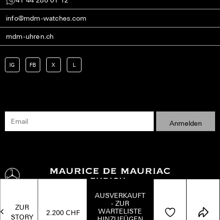
info@mdm-watches.com
mdm-uhren.ch
IG
FB
X
L
AUSVERKAUFT
- ZUR
ZUR
WARTELISTE
2.200
CHF
STORY
HINZUFÜGEN
Kontakt
Versand
AGB
Datenschutz
Impressum