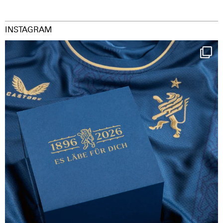
INSTAGRAM
Happy Birthday FCZ
130 years filled
...
126
3