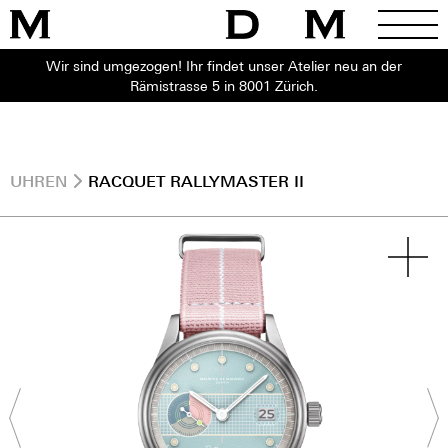
Wir sind umgezogen! Ihr findet unser Atelier neu an der
Rämistrasse 5 in 8001 Zürich.
UHREN
RACQUET RALLYMASTER II