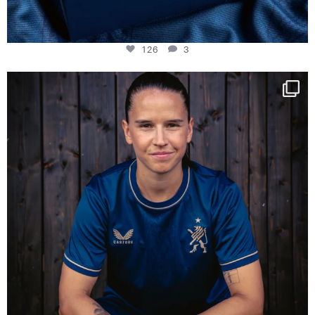
126
3
NIE USENAND GAH
Some anniversaries
...
290
5