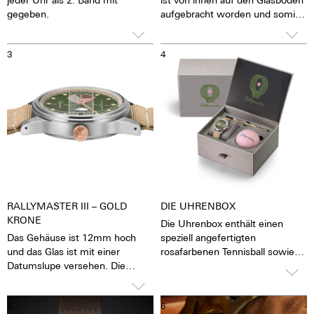
gegeben.
aufgebracht worden und somit
immer absolut brillant sichtbar –
ohne das es sich abnutzen
3
4
könnte. Um das Logo herum
gibt das blau entspiegelte
Saphirglas den Blick auf das
pulsierende Kaliber frei. Man hat
das Gefühl, die Seele des
mechanischen
Automatikwerkes sehen und
fühlen zu können. Die Uhr lebt.
RALLYMASTER III – GOLD
DIE UHRENBOX
KRONE
Die Uhrenbox enthält einen
Das Gehäuse ist 12mm hoch
speziell angefertigten
und das Glas ist mit einer
rosafarbenen Tennisball sowie
Datumslupe versehen. Die
ein Leder und ein zweiteilig
Krone lässt sich gut greifen und
dehnbares Nato-Armband, beide
präzise drehen, damit das
mit Schnellverschluss.
5
6
Stellen der Uhr mit großer