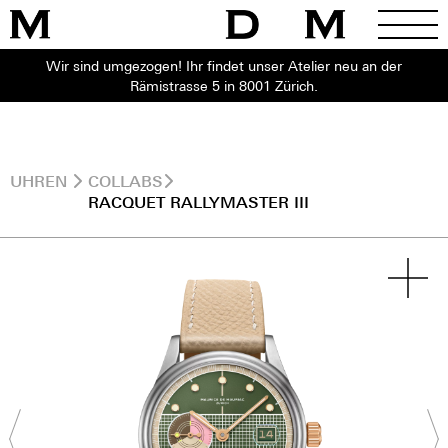
Wir sind umgezogen! Ihr findet unser Atelier neu an der
Rämistrasse 5 in 8001 Zürich.
UHREN
COLLABS
RACQUET RALLYMASTER III