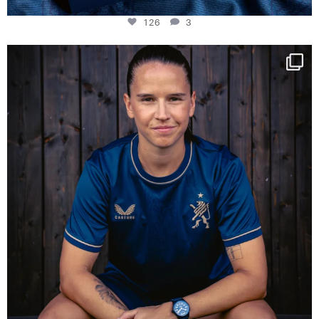
126
3
NIE USENAND GAH
Some anniversaries
...
291
5