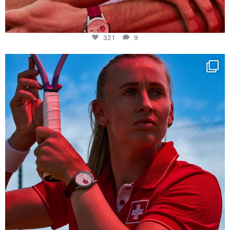
321
9
Determination, elegance and Swiss precision —
...
441
14