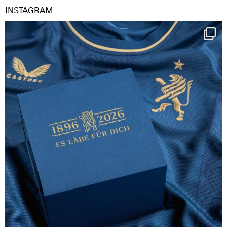
INSTAGRAM
Happy Birthday FCZ
130 years filled
...
126
3