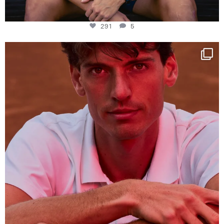
291
5
One last dance at home
This week at
...
321
9