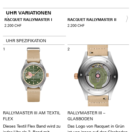
UHR VARIATIONEN
A
RACQUET RALLYMASTER I
RACQUET RALLYMASTER II
2.200
CHF
2.200
CHF
UHR SPEZIFIKATION
1
2
RALLYMASTER III AM TEXTIL
RALLYMASTER III –
FLEX
GLASBODEN
Dieses Textil Flex Band wird zu
Das Logo von Racquet in Grün
jeder Uhr als 2. Band mit
ist von innen auf den Glasboden