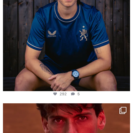
292
5
One last dance at home
This week at
...
321
9