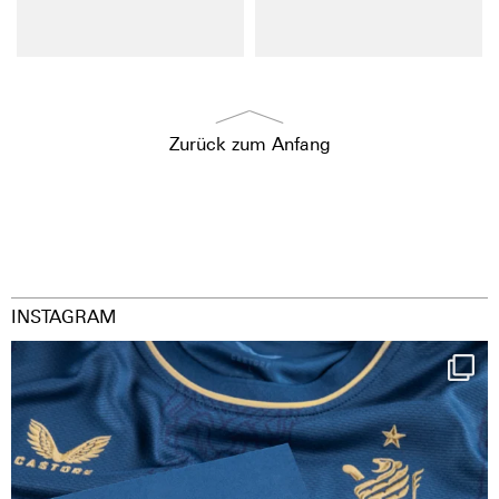
Zurück zum Anfang
INSTAGRAM
Happy Birthday FCZ
130 years filled
...
127
3