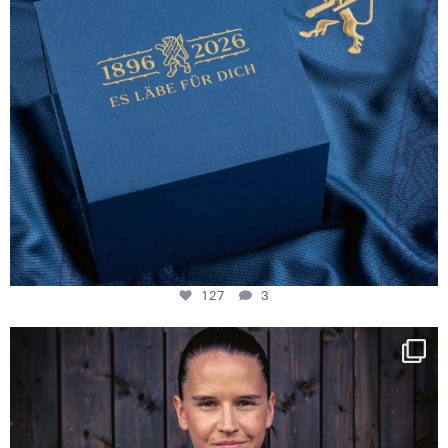
127
3
NIE USENAND GAH
Some anniversaries
...
292
5