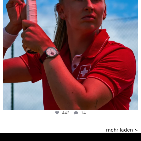
442
14
mehr laden >