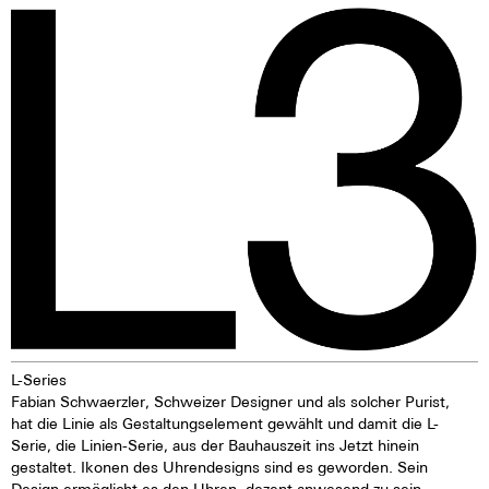
10% schwerer als Edelstahl.
hundert mal heller als andere
Ganz besonders zeichnet sie ihre
inaktive Leuchtpigmente. Wenn
Seewasserfestigkeit aus. Unter
die Leuchtpigmente durch
der Schicht oxidierenden
Tages- oder Kunstlicht angeregt
Kupfers ist das Material
wurden, geben sie im Dunkeln
dauerhaft geschützt. Die
die aufgenommene Lichtenergie
Verfärbungen der Bronze
über mehrere Stunden wieder
machen ihren ganz besonderen
ab. Das verleiht der Uhr eine
Reiz aus und lassen so aus jeder
extrem gute Lesbarkeit auch im
Uhr ein absolut
Dunklen.
unverwechselbares Einzelstück
werden, das ausschließlich vom
Leben des Besitzers beeinflusst
wird. Bronze kann abfärben.
Diese Färbungen lassen sich im
Normalfall mit normaler Wäsche
entfernen.
L-Series
Fabian Schwaerzler, Schweizer Designer und als solcher Purist,
hat die Linie als Gestaltungselement gewählt und damit die L-
Serie, die Linien-Serie, aus der Bauhauszeit ins Jetzt hinein
gestaltet. Ikonen des Uhrendesigns sind es geworden. Sein
Design ermöglicht es den Uhren, dezent anwesend zu sein,