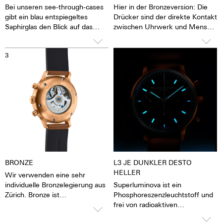
Bei unseren see-through-cases
Hier in der Bronzeversion: Die
gibt ein blau entspiegeltes
Drücker sind der direkte Kontakt
Saphirglas den Blick auf das
zwischen Uhrwerk und Mensch.
pulsierende Kaliber frei. Man hat
Die Stop-Funktion kann
das Gefühl, die Seele des
gestartet, beendet und
3
4
mechanischen
zurückgestellt werden. Die
Automatikwerkes sehen und
glatten, unverschraubten
fühlen zu können Die Uhr lebt.
Drücker verleihen der Uhr eine
Dieses Werk wird speziell nach
feine Retroeleganz. Diese wird
unserern Qualitätsansprüchen
durch das hoch gewölbte Glas,
von Concepto hergestellt. Es ist
mit dem die Uhr sehr sanft
ein Automatik oder auf wunsch
unter Manschetten gleitet,
ein Handaufzugswerk mit
unterstrichen.
Stunden, Minuten und
Zentralsekunde,
Sekundenstoppvorrichtung,
BRONZE
L3 JE DUNKLER DESTO
Exzenter-Feinregulierung
HELLER
Wir verwenden eine sehr
Etachron, 28.800
individuelle Bronzelegierung aus
Superluminova ist ein
Halbschwingungen pro Stunde,
Zürich. Bronze ist
Phosphoreszenzleuchtstoff und
4 Hz, 25 Steine
antimagnetisch, verschleißarm,
frei von radioaktiven
elastisch, etwas spröder und
Zusatzstoffen. Superluminova ist