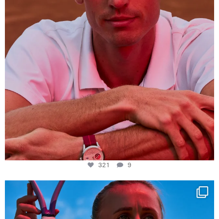
321
9
Determination, elegance and Swiss precision —
...
442
14