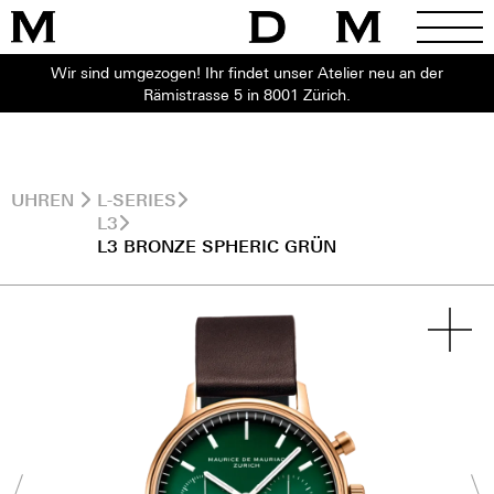
Wir sind umgezogen! Ihr findet unser Atelier neu an der
Rämistrasse 5 in 8001 Zürich.
UHREN
L-SERIES
L3
L3 BRONZE SPHERIC GRÜN