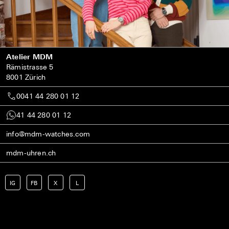
Atelier MDM
Rämistrasse 5
8001 Zürich
0041 44 280 01 12
41 44 280 01 12
info@mdm-watches.com
mdm-uhren.ch
IG
FB
X
L