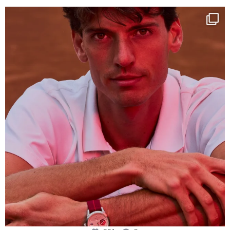
One last dance at home
This week at
...
321
9