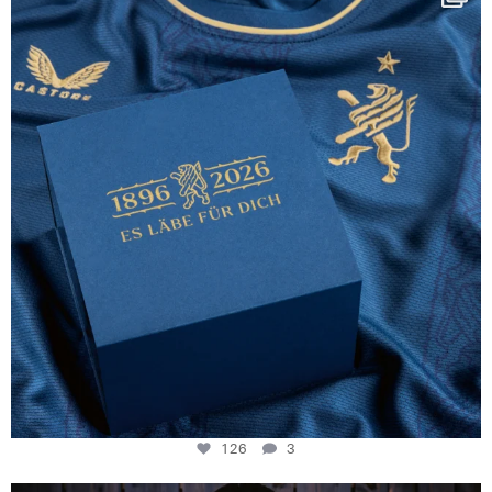
130 years filled
...
126
3
126
3