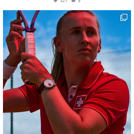
321
9
Determination, elegance and Swiss precision —
...
441
14