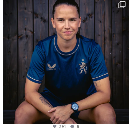
NIE USENAND GAH
Some anniversaries
...
291
5
291
5