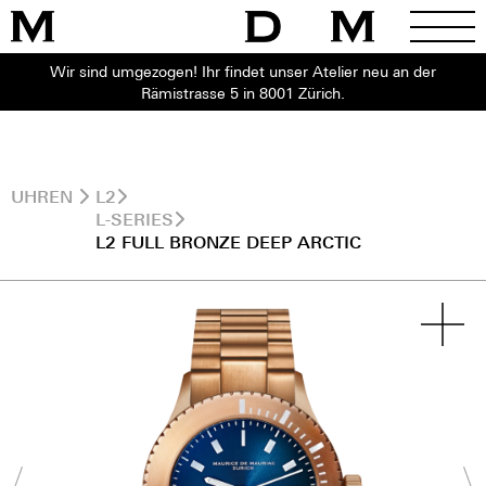
Wir sind umgezogen! Ihr findet unser Atelier neu an der
Rämistrasse 5 in 8001 Zürich.
UHREN
L2
L-SERIES
L2 FULL BRONZE DEEP ARCTIC