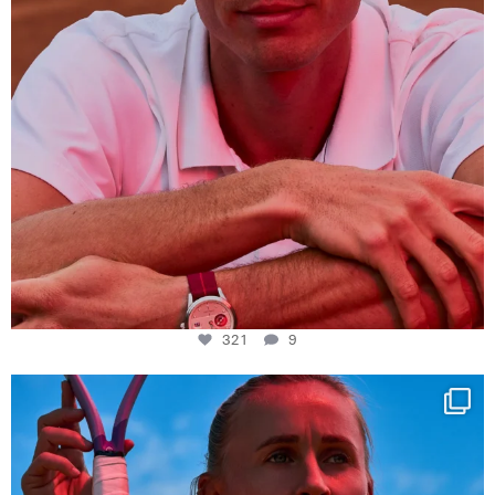
321
9
Determination, elegance and Swiss precision —
...
442
14