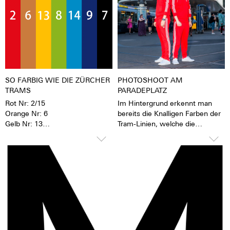
Zusammen mit einem
die aufgenommene Lichtenergie
beschrifteten Rotor wird jede
über mehrere Stunden wieder
Uhr zu einem hochemotionalen
ab. Das verleiht der Uhr eine
Geschenk. Auch an sich selbst.
extrem gute Lesbarkeit auch im
Dunklen.
SO FARBIG WIE DIE ZÜRCHER
PHOTOSHOOT AM
TRAMS
PARADEPLATZ
Rot Nr: 2/15
Im Hintergrund erkennt man
Orange Nr: 6
bereits die Knalligen Farben der
Gelb Nr: 13
Tram-Linien, welche die
Grün Nr: 3/8/11
Grundlage zu der neuen Züri-
Tiffany Nr: 14
Date Kollektion legt.
Dunkelblau Nr: 9
Schwarz Nr: 7