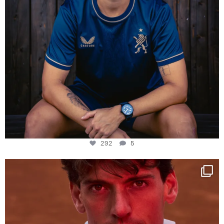
292
5
One last dance at home
This week at
...
321
9