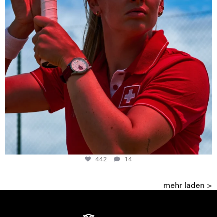
442
14
mehr laden >