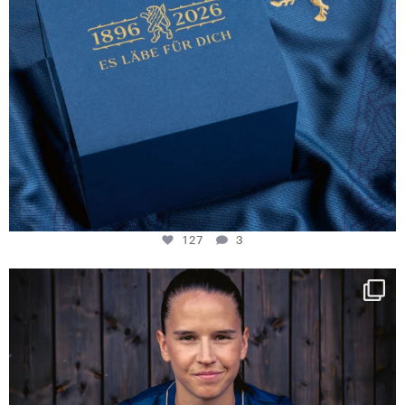
127
3
NIE USENAND GAH
Some anniversaries
...
292
5