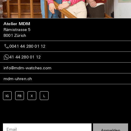
Atelier MDM
Rämistrasse 5
8001 Zürich
0041 44 280 01 12
41 44 280 01 12
info@mdm-watches.com
mdm-uhren.ch
IG
FB
X
L