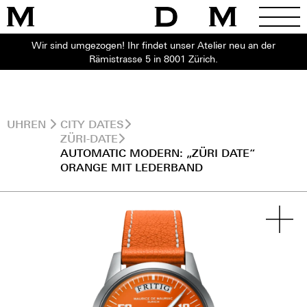
Wir sind umgezogen! Ihr findet unser Atelier neu an der
Rämistrasse 5 in 8001 Zürich.
UHREN
CITY DATES
ZÜRI-DATE
AUTOMATIC MODERN: „ZÜRI DATE“
ORANGE MIT LEDERBAND