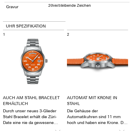
20
150
verbleibende Zeichen
CHF
Gravur
UHR SPEZIFIKATION
1
2
AUCH AM STAHL BRACELET
AUTOMAT MIT KRONE IN
ERHÄLTLICH
STAHL
Durch unser neues 3-Glieder
Die Gehäuse der
Stahl Bracelet erhält die Züri-
Automatikuhren sind 11 mm
Date eine nie da gewesene
hoch und haben eine Krone. Die
sportlichkeit.
Krone lässt sich gut greifen und