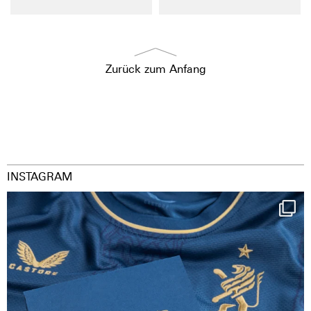
Zurück zum Anfang
INSTAGRAM
Happy Birthday FCZ
130 years filled
...
127
3