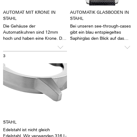
AUTOMAT MIT KRONE IN
AUTOMATIK GLASBODEN IN
STAHL
STAHL
Die Gehäuse der
Bei unseren see-through-cases
Automatikuhren sind 12mm
gibt ein blau entspiegeltes
hoch und haben eine Krone. Die
Saphirglas den Blick auf das
Krone lässt sich gut greifen und
pulsierende Kaliber frei. Man hat
präzise drehen, damit das
das Gefühl, die Seele des
3
Stellen der Uhr mit großer
mechanischen
Leichtigkeit möglich ist. Die
Automatikwerkes sehen und
Wasserdichtigkeit beträgt 10
fühlen zu können Die Uhr lebt.
ATM. Das bedeutet, die Uhren
Zusammen mit einem
können z.B. beim
beschrifteten Rotor wird jede
Händewaschen, bei Regen,
Uhr zu einem hochemotionalen
beim Abwaschen und Duschen,
Geschenk. Auch an sich selbst.
beim Autowaschen, beim
Skisport, Trekking und natürlich
Tauchen getragen werden.
STAHL
Edelstahl ist nicht gleich
Edelstahl. Wir verwenden 316 L-