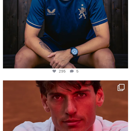
295
5
One last dance at home
This week at
...
321
9