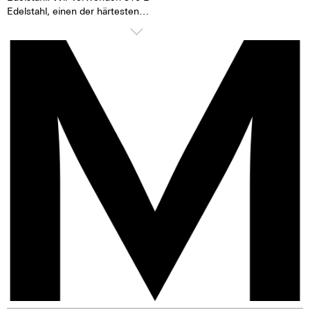
Edelstahl, einen der härtesten
Edelstähle der Welt. Zusätzlich
zur Härte und Beständigkeit
zeichnet sich dieser Edelstahl
bei einem entsprechenden
Finish auch durch einen sehr
feinen Silberton aus. Der
Nickelaustoß ist bei 316 L-
Edelstahl deutlich niedriger als
zum Beispiel bei einem 904 L-
Edelstahl, der auch hochfest ist.
Für uns ein Grund, den 316 L-
Edelstahl zu bevorzugen.