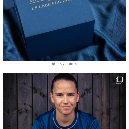
127
3
NIE USENAND GAH
Some anniversaries
...
295
5