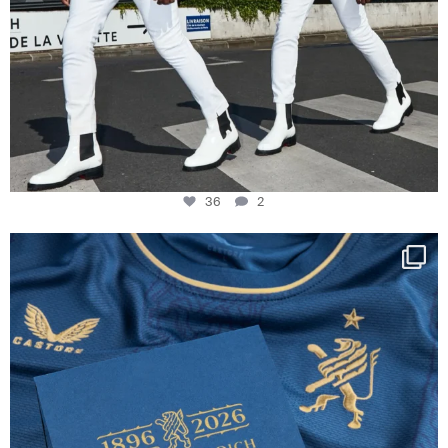
36
2
Happy Birthday FCZ
130 years filled
...
127
3