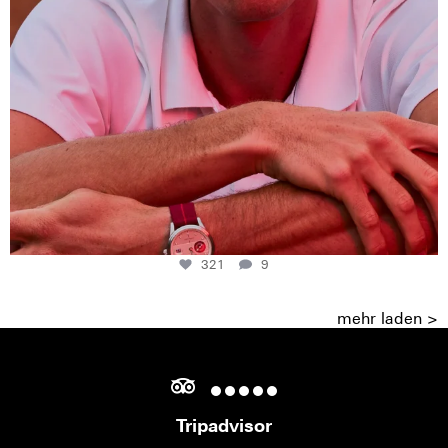
321
9
mehr laden >
Tripadvisor