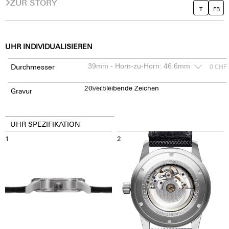
ZUR STORY
T
FB
UHR INDIVIDUALISIEREN
Durchmesser
0
CHF
20
150
verbleibende Zeichen
CHF
Gravur
UHR SPEZIFIKATION
1
2