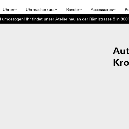
Uhren
Uhrmacherkurs
Bänder
Accessoires
Po
d umgezogen! Ihr findet unser Atelier neu an der Rämistrasse 5 in 8001
Aut
Kr