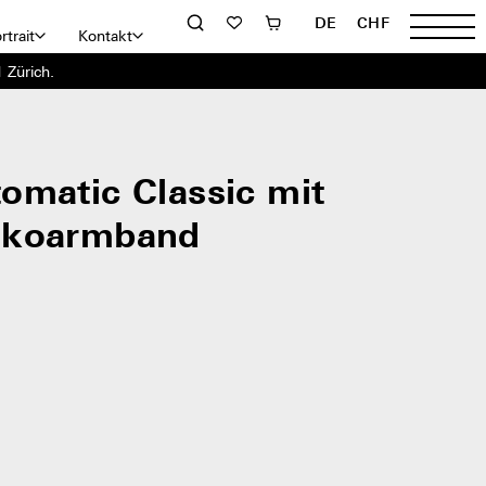
DE
CHF
rtrait
Kontakt
 Zürich.
omatic Classic mit
okoarmband