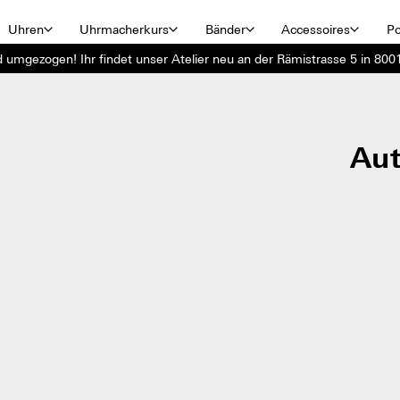
Uhren
Uhrmacherkurs
Bänder
Accessoires
Po
d umgezogen! Ihr findet unser Atelier neu an der Rämistrasse 5 in 8001
Aut