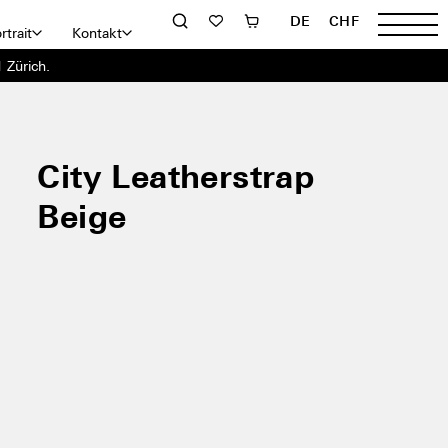
DE
CHF
rtrait
Kontakt
 Zürich.
City Leatherstrap
Beige