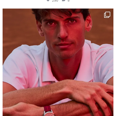
290
5
One last dance at home
This week at
...
321
9