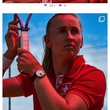
321
9
Determination, elegance and Swiss precision —
...
441
14