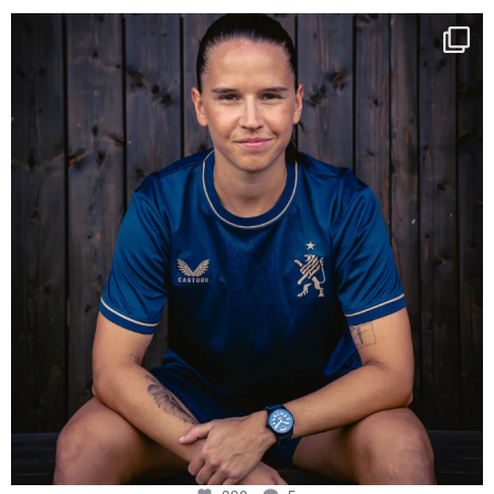
NIE USENAND GAH
Some anniversaries
...
290
5