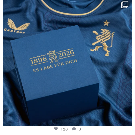
Happy Birthday FCZ
130 years filled
...
126
3
126
3