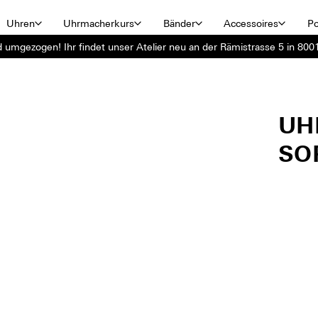
Uhren
Uhrmacherkurs
Bänder
Accessoires
Po
d umgezogen! Ihr findet unser Atelier neu an der Rämistrasse 5 in 8001
UH
SO