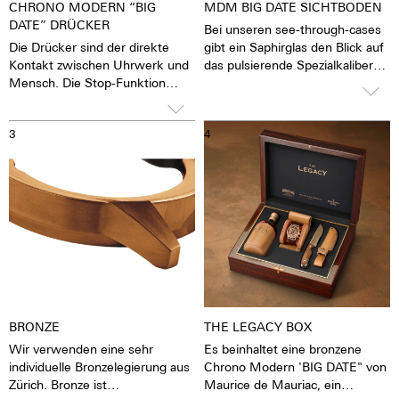
CHRONO MODERN “BIG
MDM BIG DATE SICHTBODEN
DATE” DRÜCKER
Bei unseren see-through-cases
Die Drücker sind der direkte
gibt ein Saphirglas den Blick auf
Kontakt zwischen Uhrwerk und
das pulsierende Spezialkaliber
Mensch. Die Stop-Funktion
frei. Man hat das Gefühl, die
kann gestartet, beendet und
Seele des mechanischen
zurückgestellt werden. Um
Automatikwerkes sehen und
3
4
diese Funktionen nicht
fühlen zu können Die Uhr lebt.
versehentlich auslösen zu
Zusammen mit einer Gravur auf
können, bieten wir verschraubte
dem Rotor wird jede Uhr zu
Kronen an. Vor der Nutzung
einem hochemotionalen
muss man die Krone dann
Geschenk. Auch an sich selbst.
zuerst entsichern und nach der
Nutzung wider sichern.
BRONZE
THE LEGACY BOX
Wir verwenden eine sehr
Es beinhaltet eine bronzene
individuelle Bronzelegierung aus
Chrono Modern 'BIG DATE" von
Zürich. Bronze ist
Maurice de Mauriac, ein