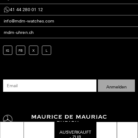
41 44 280 01 12
info@mdm-watches.com
mdm-uhren.ch
IG
FB
X
L
AUSVERKAUFT
- ZUR