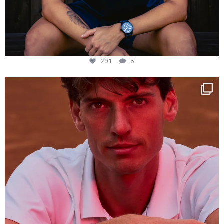
291
5
One last dance at home
This week at
...
321
9