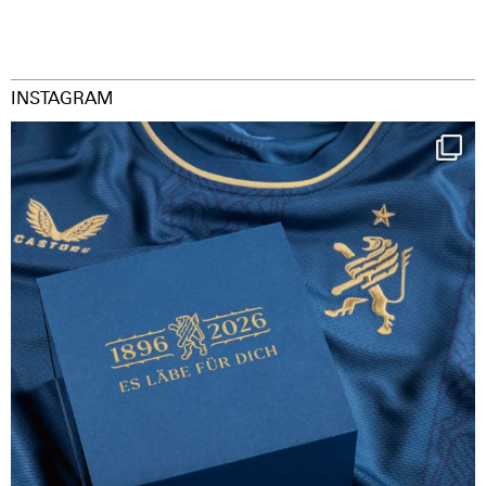
INSTAGRAM
Happy Birthday FCZ
130 years filled
...
126
3