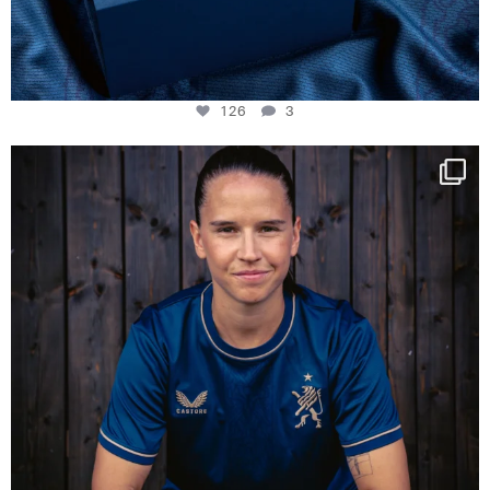
126
3
NIE USENAND GAH
Some anniversaries
...
291
5