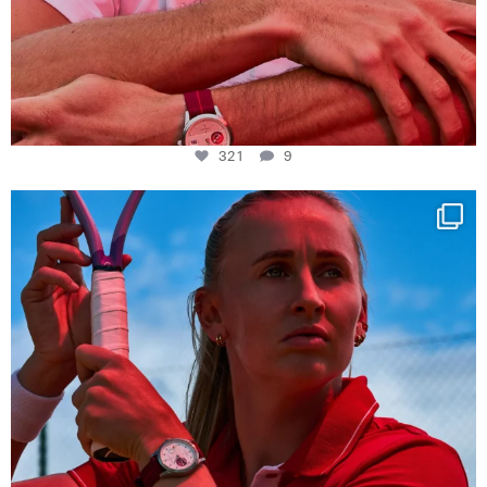
321
9
Determination, elegance and Swiss precision —
...
441
14