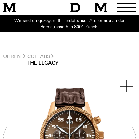
Wir sind umgezogen! Ihr findet unser Atelier neu an der
Rämistrasse 5 in 8001 Zürich.
UHREN
COLLABS
THE LEGACY