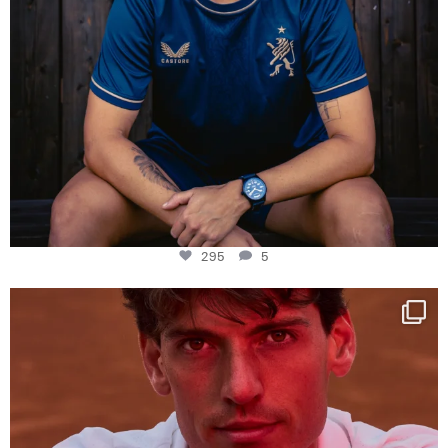
295
5
One last dance at home
This week at
...
321
9