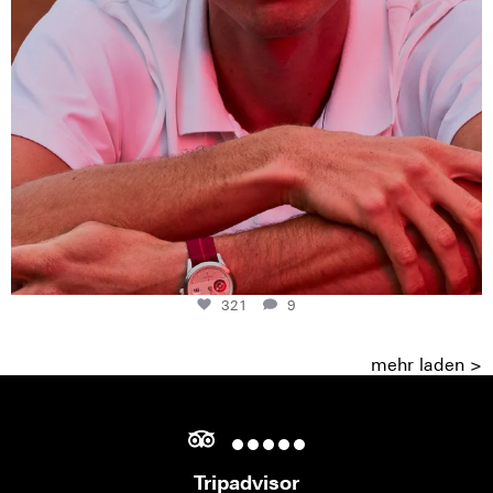
321
9
mehr laden >
Tripadvisor