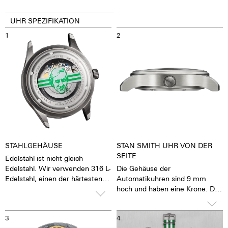
UHR SPEZIFIKATION
1
2
STAHLGEHÄUSE
STAN SMITH UHR VON DER
SEITE
Edelstahl ist nicht gleich
Edelstahl. Wir verwenden 316 L-
Die Gehäuse der
Edelstahl, einen der härtesten
Automatikuhren sind 9 mm
Edelstähle der Welt. Zusätzlich
hoch und haben eine Krone. Die
zur Härte und Beständigkeit
Krone lässt sich gut greifen und
zeichnet sich dieser Edelstahl
präzise drehen, damit das
3
4
bei einem entsprechenden
Stellen der Uhr mit großer