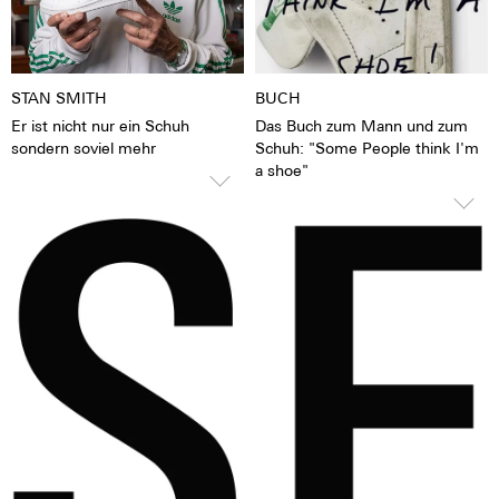
Rückersystem ETACHRON und
Smith herum gibt das blau
Rückerkorrektor
entspiegelte Saphirglas den
28.800 Halbschwingungen pro
Blick auf das pulsierende Kaliber
Stunde; 4 Hz
frei. Man hat das Gefühl, die
STAN SMITH
BUCH
25 Steine
Seele des mechanischen
Er ist nicht nur ein Schuh
Das Buch zum Mann und zum
Automatikwerkes sehen und
sondern soviel mehr
Schuh: "Some People think I'm
fühlen zu können Die Uhr lebt.
a shoe"
Die Legende lebt. Genau 100
mal pro Farbe.