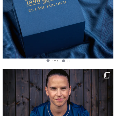
127
3
NIE USENAND GAH
Some anniversaries
...
295
5