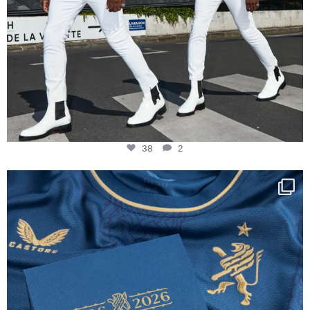
38
2
Happy Birthday FCZ
130 years filled
...
127
3