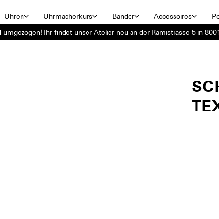
Uhren
Uhrmacherkurs
Bänder
Accessoires
Po
d umgezogen! Ihr findet unser Atelier neu an der Rämistrasse 5 in 8001
SC
TE