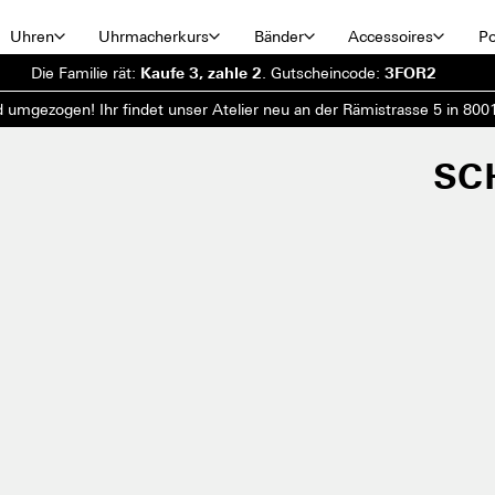
Uhren
Uhrmacherkurs
Bänder
Accessoires
Po
Die Familie rät:
Kaufe 3, zahle 2
.
Gutscheincode:
3FOR2
d umgezogen! Ihr findet unser Atelier neu an der Rämistrasse 5 in 8001
SC