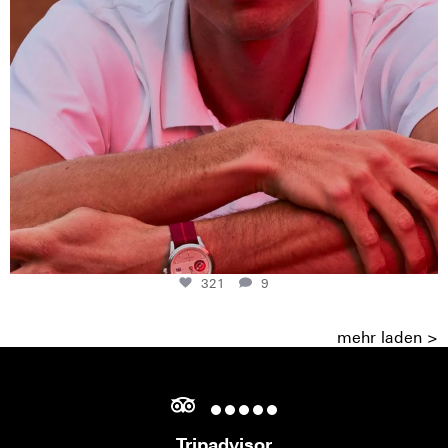
321
9
mehr laden >
Tripadvisor