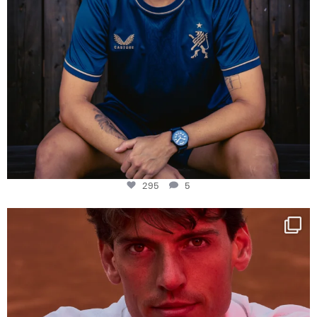
295
5
One last dance at home
This week at
...
321
9