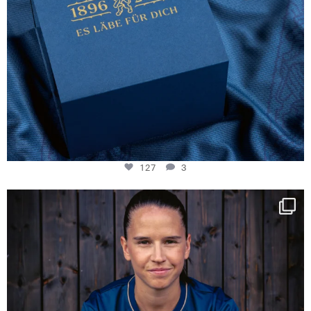
127
3
NIE USENAND GAH
Some anniversaries
...
295
5