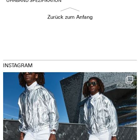
UHRBAND SPEZIFIKATION
Zurück zum Anfang
INSTAGRAM
Happy Streetparade everybody
Music in
...
36
2