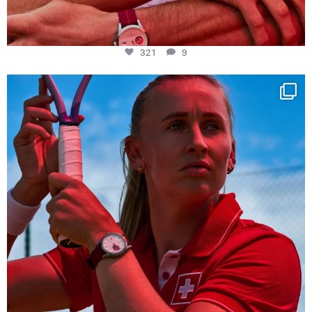
321
9
Determination, elegance and Swiss precision —
...
441
14