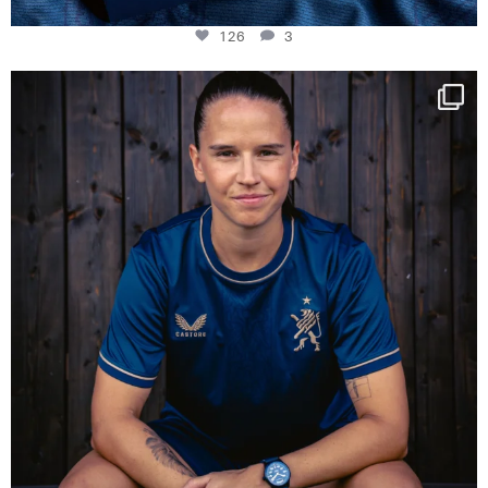
126
3
NIE USENAND GAH
Some anniversaries
...
290
5