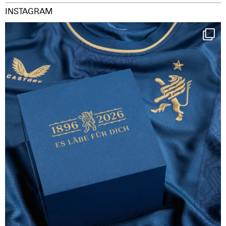
INSTAGRAM
Happy Birthday FCZ
130 years filled
...
126
3