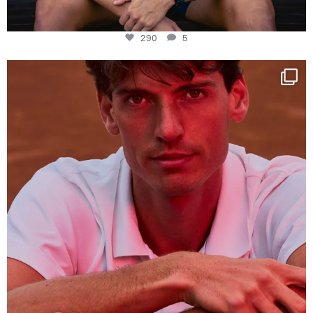
290
5
One last dance at home
This week at
...
321
9