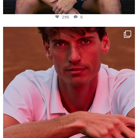
295
5
One last dance at home
This week at
...
321
9