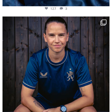
127
3
NIE USENAND GAH
Some anniversaries
...
295
5