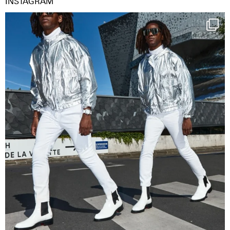
INSTAGRAM
Happy Streetparade everybody
Music in
...
29
2