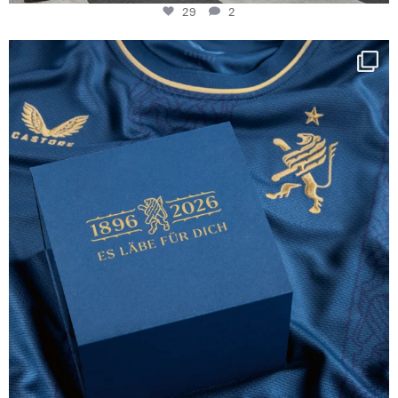
29
2
Happy Birthday FCZ
130 years filled
...
127
3