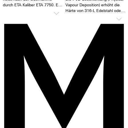
durch ETA Kaliber ETA 7750. Es
Vapour Deposition) erhöht die
handelt sich um das vermutlich
Härte von 316-L Edelstahl oder
erfolgreichste Automatik
Titan. Die Oberfläche wird
Chronographenwerk aller
besonders glatt und die
Zeiten. Eine hohe
Oberflächenstruktur bleibt
Ganggenauigkeit und große
länger erhalten. Bei der
Robustheit zeichnen dieses
Bedampfung des Materials
Kaliber aus.
werden Ionen-Teilchen des
Ursprungsmaterials durch
TOP Ausführung
„andersfarbige“ ersetzt. Es
Es hat 25 Steine,
entsteht eine schöne tiefe
der Rotor ist kugelgelagert, es
Schwärze. Die Krone ist immer
ist einseitig aufziehend. Das
mit einem M verschönert.
7750 hat ein 1/8-Sekunden
Zähler, einen 30-Minuten Zähler,
einen 12-Stunden Zähler, 28.800
Halbschwingungen pro Stunde
und eine Gangreserve von ca. 44
Stunden.
Ganggenauigkeitsverlust von 1
bis 6 Sekunden pro Tag.
Revisionen sind alle 3 bis 8 Jahre