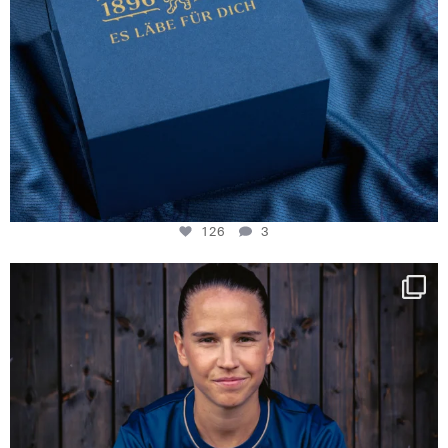
126
3
NIE USENAND GAH
Some anniversaries
...
290
5