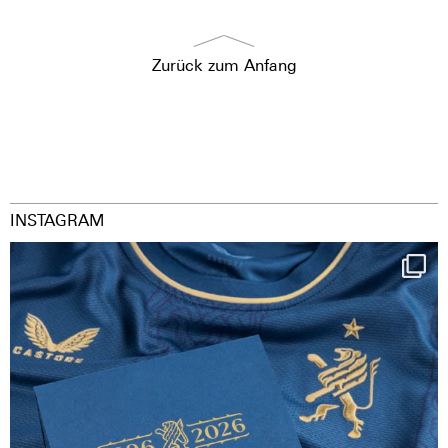
Zurück zum Anfang
INSTAGRAM
Happy Birthday FCZ
130 years filled
...
126
3