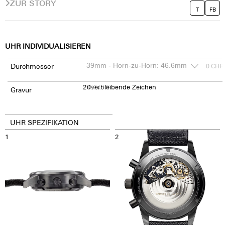
ZUR STORY
T
FB
UHR INDIVIDUALISIEREN
Durchmesser
0
CHF
20
150
verbleibende Zeichen
CHF
Gravur
UHR SPEZIFIKATION
1
2