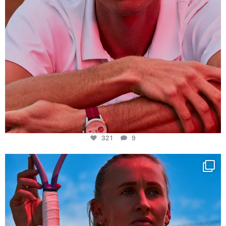
321
9
Determination, elegance and Swiss precision —
...
441
14