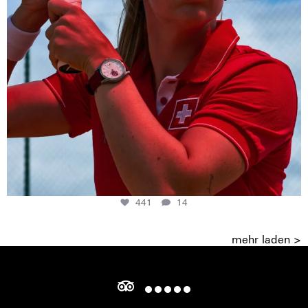
441
14
mehr laden >