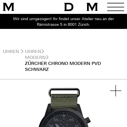
Wir sind umgezogen! Ihr findet unser Atelier neu an der
Rämistrasse 5 in 8001 Zürich.
UHREN
UHREN
MODERN
ZÜRCHER CHRONO MODERN PVD
SCHWARZ