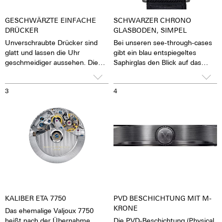
GESCHWÄRZTE EINFACHE
SCHWARZER CHRONO
DRÜCKER
GLASBODEN, SIMPEL
Unverschraubte Drücker sind
Bei unseren see-through-cases
glatt und lassen die Uhr
gibt ein blau entspiegeltes
geschmeidiger aussehen. Die
Saphirglas den Blick auf das
Stoppfunktion der Uhr lässt sich
pulsierende Kaliber frei. Man hat
durch Knopfdruck auf die
das Gefühl, die Seele des
3
4
Drücker betätigen.
mechanischen
Automatikwerkes sehen und
fühlen zu können Die Uhr lebt.
Zusammen mit einem
beschrifteten Rotor wird jede
Uhr zu einem hochemotionalen
Geschenk. Auch an sich selbst.
KALIBER ETA 7750
PVD BESCHICHTUNG MIT M-
KRONE
Das ehemalige Valjoux 7750
heißt nach der Übernahme
Die PVD-Beschichtung (Physical