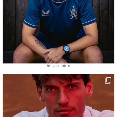
290
5
One last dance at home
This week at
...
321
9