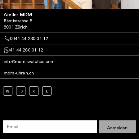
Atelier MDM
Rämistrasse 5
8001 Zürich
0041 44 280 01 12
41 44 280 01 12
info@mdm-watches.com
mdm-uhren.ch
IG
FB
X
L