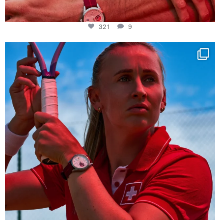
321
9
Determination, elegance and Swiss precision —
...
441
14