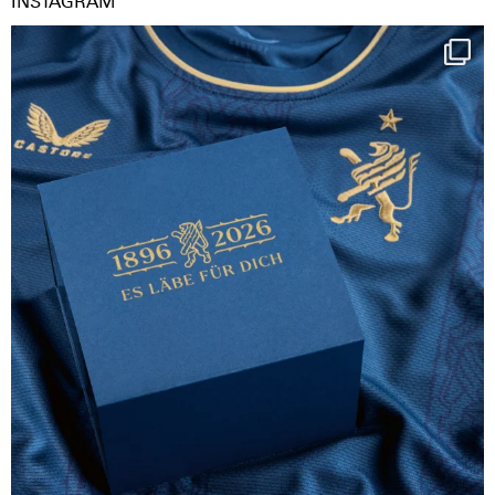
INSTAGRAM
Happy Birthday FCZ
130 years filled
...
126
3