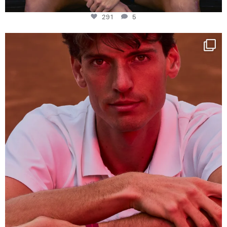
291
5
One last dance at home
This week at
...
321
9