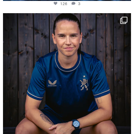
126
3
NIE USENAND GAH
Some anniversaries
...
291
5