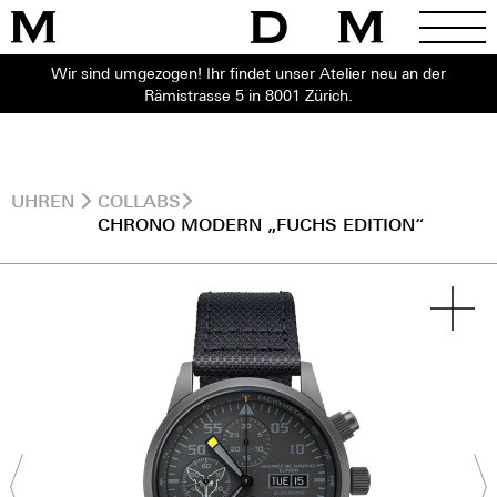
Wir sind umgezogen! Ihr findet unser Atelier neu an der
Rämistrasse 5 in 8001 Zürich.
UHREN
COLLABS
CHRONO MODERN „FUCHS EDITION“