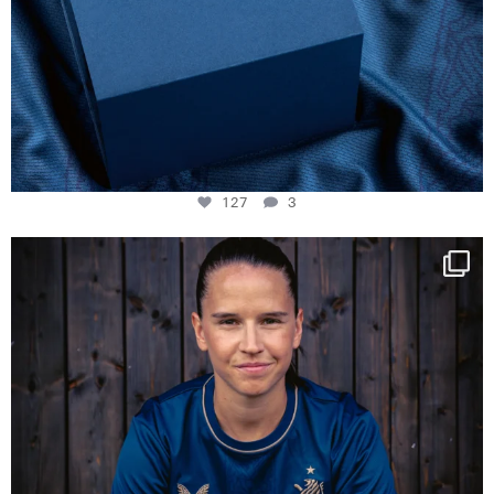
127
3
NIE USENAND GAH
Some anniversaries
...
292
5