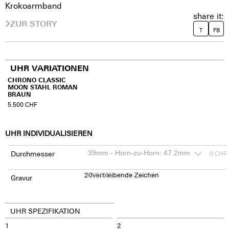
Krokoarmband
share it:
ZUR STORY
T
FB
UHR VARIATIONEN
CHRONO CLASSIC
MOON STAHL ROMAN
BRAUN
5.500
CHF
UHR INDIVIDUALISIEREN
Durchmesser
0
CHF
20
150
verbleibende Zeichen
CHF
Gravur
UHR SPEZIFIKATION
1
2