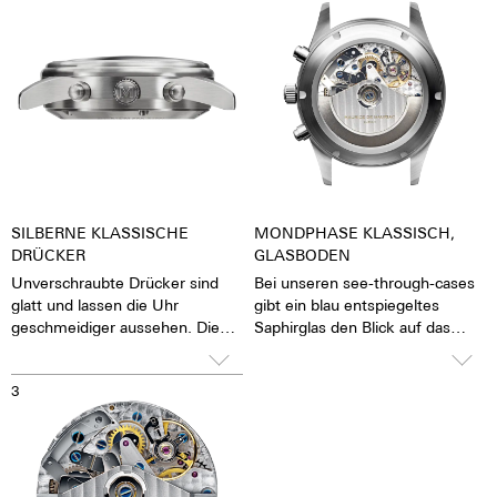
SILBERNE KLASSISCHE
MONDPHASE KLASSISCH,
DRÜCKER
GLASBODEN
Unverschraubte Drücker sind
Bei unseren see-through-cases
glatt und lassen die Uhr
gibt ein blau entspiegeltes
geschmeidiger aussehen. Die
Saphirglas den Blick auf das
Stoppfunktion der Uhr lässt sich
pulsierende Kaliber frei. Man hat
durch Knopfdruck auf die
das Gefühl, die Seele des
3
Drücker betätigen
mechanischen
Automatikwerkes sehen und
fühlen zu können Die Uhr lebt.
Zusammen mit einem
beschrifteten Rotor wird jede