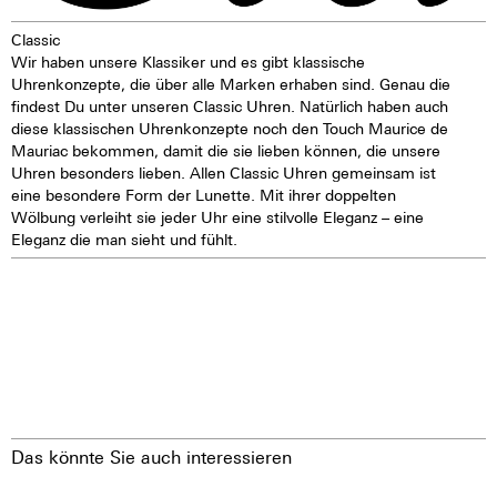
Automatischer Aufzug mit
Classic
Kugellager
Wir haben unsere Klassiker und es gibt klassische
Stunden, Minuten, kleine
Uhrenkonzepte, die über alle Marken erhaben sind. Genau die
Sekunde
findest Du unter unseren Classic Uhren. Natürlich haben auch
Sekundenstoppvorrichtung
diese klassischen Uhrenkonzepte noch den Touch Maurice de
Rückersystem ETACHRON und
Mauriac bekommen, damit die sie lieben können, die unsere
Rückerkorrektor
Uhren besonders lieben. Allen Classic Uhren gemeinsam ist
28.800 Halbschwingungen pro
eine besondere Form der Lunette. Mit ihrer doppelten
Stunde; 4 Hz
Wölbung verleiht sie jeder Uhr eine stilvolle Eleganz – eine
Chronograph 60 Sekunden
Eleganz die man sieht und fühlt.
30 Minuten- und 12 Stunden-
Zähler
Datumanzeige durch Zeiger
Tage, Monat und Mondphasen
sichtbar durch Zifferblattfenster
Schnellkorrektur des Datums,
des Tages, des Monats und der
Mondphasen
24 Stunden-Zeiger
25 Steine
Das könnte Sie auch interessieren