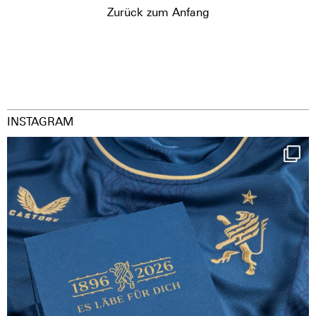
Zurück zum Anfang
INSTAGRAM
Happy Birthday FCZ
130 years filled
...
127
3