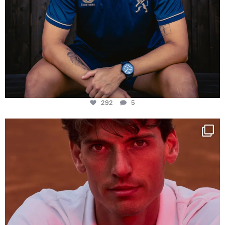
292
5
One last dance at home
This week at
...
321
9