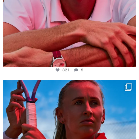
321
9
Determination, elegance and Swiss precision —
...
442
14