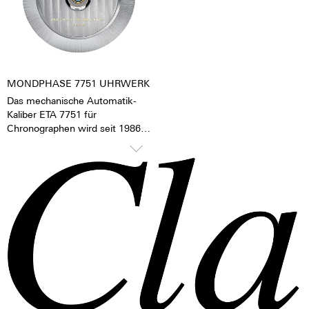
Uhr zu einem hochemotionalen
Geschenk. Auch an sich selbst.
MONDPHASE 7751 UHRWERK
Das mechanische Automatik-
Kaliber ETA 7751 für
Chronographen wird seit 1986
produziert und ständig
verfeinert. Die mechanische
Mondphasenanzeige ist
kennzeichnend für dieses
Kaliber. Die Mondphasen
können über eine
Schnellkorrektur justiert werde
TOP Ausführung
Chronograph-Mechanismus mit
Nocken
2 Drücker
1 Korrektor-Drücker