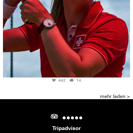
442
14
mehr laden >
Tripadvisor