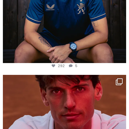
292
5
One last dance at home
This week at
...
321
9