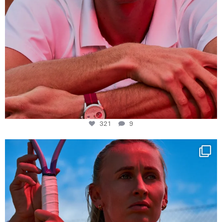
321
9
Determination, elegance and Swiss precision —
...
442
14