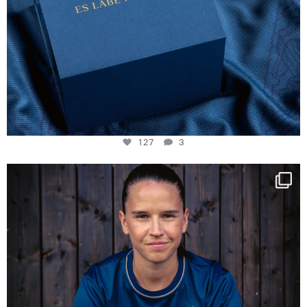
127
3
NIE USENAND GAH
Some anniversaries
...
292
5