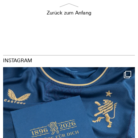
Zurück zum Anfang
INSTAGRAM
Happy Birthday FCZ
130 years filled
...
127
3