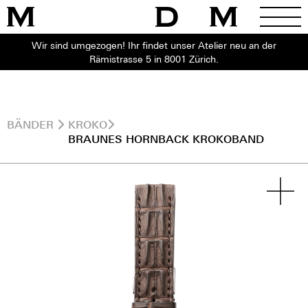
Wir sind umgezogen! Ihr findet unser Atelier neu an der
Rämistrasse 5 in 8001 Zürich.
BÄNDER
KROKO
BRAUNES HORNBACK KROKOBAND