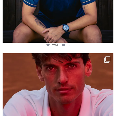
294
5
One last dance at home
This week at
...
321
9