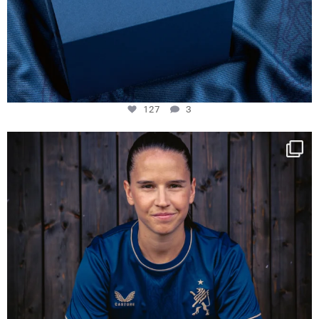
127
3
NIE USENAND GAH
Some anniversaries
...
294
5