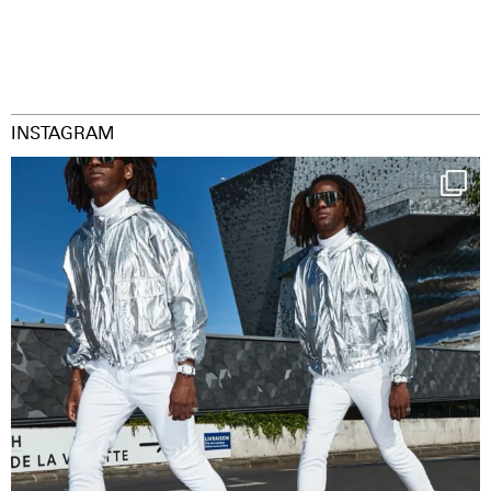
INSTAGRAM
Happy Streetparade everybody
Music in
...
9
1