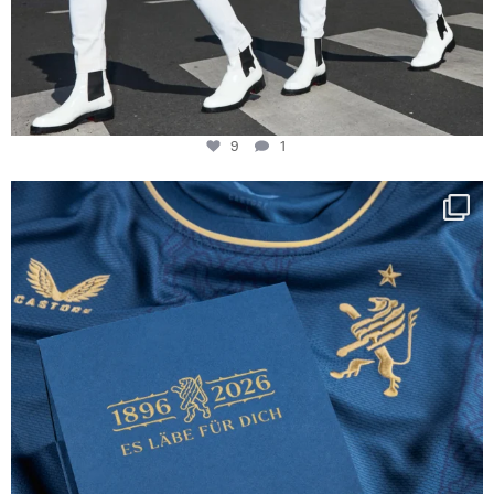
9
1
Happy Birthday FCZ
130 years filled
...
127
3