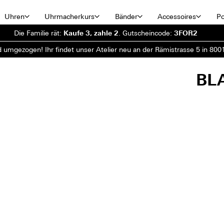
Uhren
Uhrmacherkurs
Bänder
Accessoires
Po
Die Familie rät:
Kaufe 3, zahle 2
.
Gutscheincode:
3FOR2
d umgezogen! Ihr findet unser Atelier neu an der Rämistrasse 5 in 8001
BL