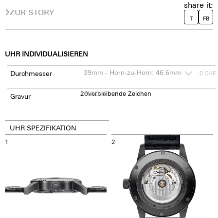
share it:
ZUR STORY
T
FB
UHR INDIVIDUALISIEREN
Durchmesser
0
CHF
20
150
verbleibende Zeichen
CHF
Gravur
UHR SPEZIFIKATION
1
2