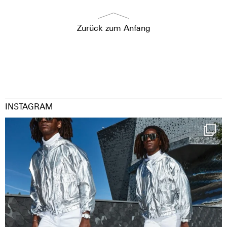
Zurück zum Anfang
INSTAGRAM
Happy Streetparade everybody
Music in
...
9
1