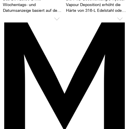
Wochentags- und
Vapour Deposition) erhöht die
Datumsanzeige basiert auf dem
Härte von 316-L Edelstahl oder
seit 1982 gebauten Kaliber ETA
Titan. Die Oberfläche wird
28.24, dem Arbeitstier mit
besonders glatt und die
extrem hoher Zuverlässigkeit
Oberflächenstruktur bleibt
und sehr langer Lebensdauer.
länger erhalten. Bei der
Bedampfung des Materials
TOP Ausführung
werden Ionen-Teilchen des
Stunden, Minuten,
Ursprungsmaterials durch
Zentralsekunde
„andersfarbige“ ersetzt. Es
Automatischer Aufzug mit
entsteht eine schöne tiefe
Kugellager
Schwärze.
Datum, Korrektor
Rückersystem ETACHRON und
Rückerkorrektor
28.800 Halbschwingungen pro
Stunde; 4 Hz
25 Steine