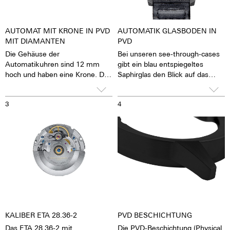
AUTOMAT MIT KRONE IN PVD
AUTOMATIK GLASBODEN IN
MIT DIAMANTEN
PVD
Die Gehäuse der
Bei unseren see-through-cases
Automatikuhren sind 12 mm
gibt ein blau entspiegeltes
hoch und haben eine Krone. Die
Saphirglas den Blick auf das
Krone lässt sich gut greifen und
pulsierende Kaliber frei. Man hat
präzise drehen, damit das
das Gefühl, die Seele des
3
4
Stellen der Uhr mit großer
mechanischen
Leichtigkeit möglich ist. Die
Automatikwerkes sehen und
Wasserdichtigkeit beträgt 10
fühlen zu können Die Uhr lebt.
ATM. Das bedeutet, die Uhren
Zusammen mit einem
können z.B. beim
beschrifteten Rotor wird jede
Händewaschen, bei Regen,
Uhr zu einem hochemotionalen
beim Abwaschen und Duschen,
Geschenk. Auch an sich selbst.
beim Autowaschen, beim
Skisport, Trekking und natürlich
Tauchen getragen werden.
KALIBER ETA 28.36-2
PVD BESCHICHTUNG
Das ETA 28.36-2 mit
Die PVD-Beschichtung (Physical