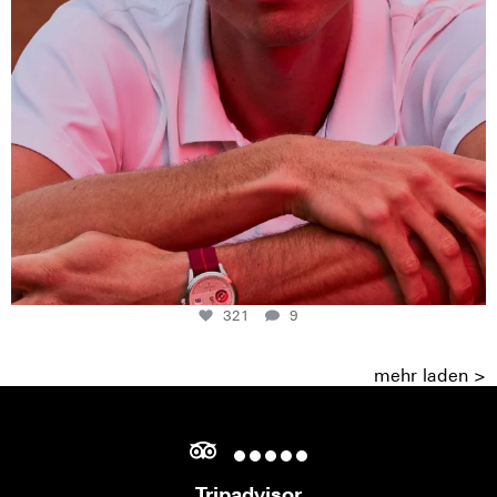
321
9
mehr laden >
Tripadvisor