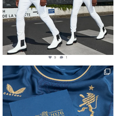
9
1
Happy Birthday FCZ
130 years filled
...
127
3