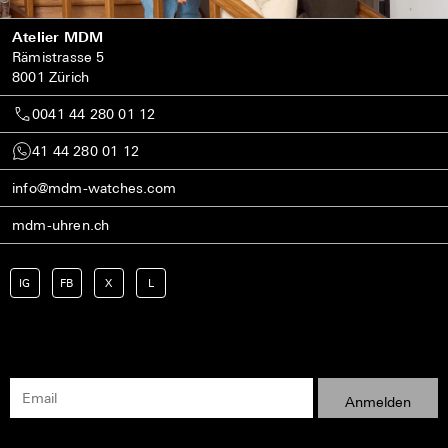
Atelier MDM
Rämistrasse 5
8001 Zürich
0041 44 280 01 12
41 44 280 01 12
info@mdm-watches.com
mdm-uhren.ch
IG
FB
X
L