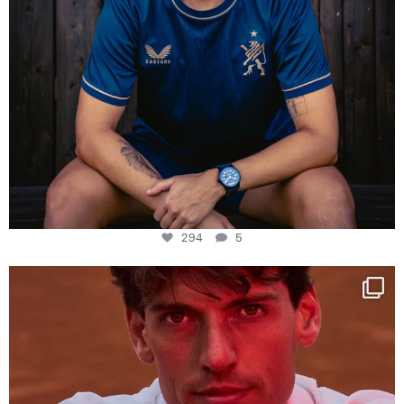
294
5
One last dance at home
This week at
...
321
9