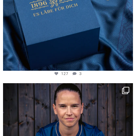
127
3
NIE USENAND GAH
Some anniversaries
...
294
5