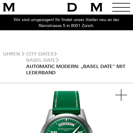
Wir sind umgezogen! Ihr findet unser Atelier neu an der
Rämistrasse 5 in 8001 Zürich.
UHREN
CITY DATES
BASEL-DATE
AUTOMATIC MODERN: „BASEL DATE“ MIT
LEDERBAND