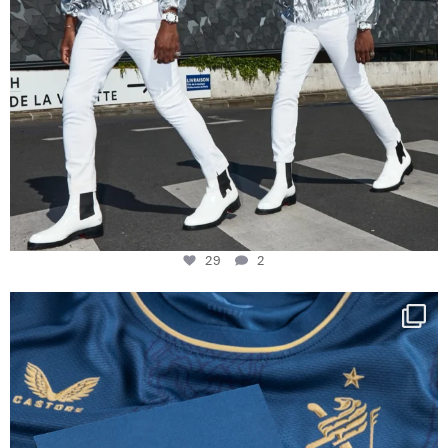
29
2
Happy Birthday FCZ
130 years filled
...
127
3