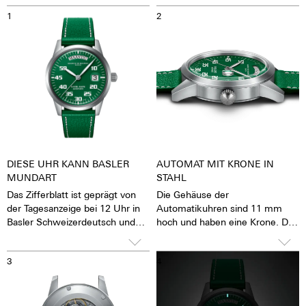
1
2
DIESE UHR KANN BASLER
AUTOMAT MIT KRONE IN
MUNDART
STAHL
Das Zifferblatt ist geprägt von
Die Gehäuse der
der Tagesanzeige bei 12 Uhr in
Automatikuhren sind 11 mm
Basler Schweizerdeutsch und
hoch und haben eine Krone. Die
einer Lupe auf dem Datum bei 3
Krone lässt sich gut greifen und
Uhr.
präzise drehen, damit das
3
4
Stellen der Uhr mit großer
Leichtigkeit möglich ist. Die
Wasserdichtigkeit beträgt 5
ATM. Das bedeutet, die Uhren