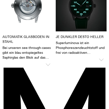
können z.B. beim
Händewaschen, bei Regen,
beim Abwaschen und Duschen,
beim Autowaschen, beim
Skisport, Trekking und natürlich
Tauchen getragen werden.
AUTOMATIK GLASBODEN IN
JE DUNKLER DESTO HELLER
STAHL
Superluminova ist ein
Bei unseren see-through-cases
Phosphoreszenzleuchtstoff und
gibt ein blau entspiegeltes
frei von radioaktiven
Saphirglas den Blick auf das
Zusatzstoffen. Superluminova ist
pulsierende Kaliber frei. Man hat
hundert mal heller als andere
das Gefühl, die Seele des
inaktive Leuchtpigmente. Wenn
mechanischen
die Leuchtpigmente durch
Automatikwerkes sehen und
Tages- oder Kunstlicht angeregt
fühlen zu können Die Uhr lebt.
wurden, geben sie im Dunkeln
Zusammen mit einem
die aufgenommene Lichtenergie
beschrifteten Rotor wird jede
über mehrere Stunden wieder
Uhr zu einem hochemotionalen
ab. Das verleiht der Uhr eine
Geschenk. Auch an sich selbst.
extrem gute Lesbarkeit auch im
Dunklen.