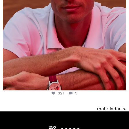
321
9
mehr laden >