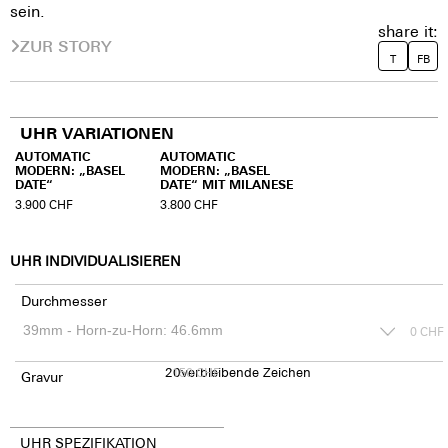
sein.
share it:
ZUR STORY
T
FB
UHR VARIATIONEN
AUTOMATIC
AUTOMATIC
MODERN: „BASEL
MODERN: „BASEL
DATE“
DATE“ MIT MILANESE
3.900
CHF
3.800
CHF
UHR INDIVIDUALISIEREN
Durchmesser
0
CHF
20
150
verbleibende Zeichen
CHF
Gravur
UHR SPEZIFIKATION