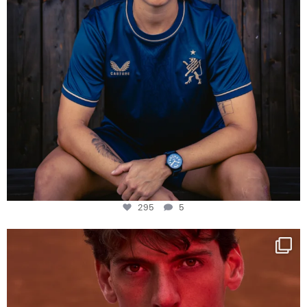
295
5
One last dance at home
This week at
...
321
9