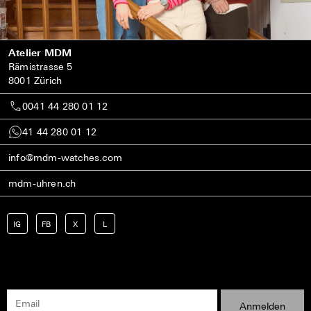
Atelier MDM
Rämistrasse 5
8001 Zürich
0041 44 280 01 12
41 44 280 01 12
info@mdm-watches.com
mdm-uhren.ch
IG
FB
X
L