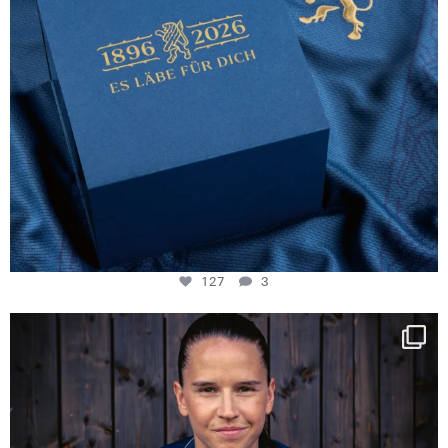
127
3
NIE USENAND GAH
Some anniversaries
...
295
5