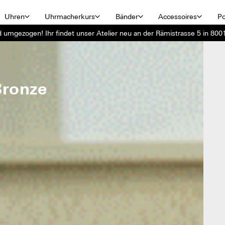
Uhren
Uhrmacherkurs
Bänder
Accessoires
Po
d umgezogen! Ihr findet unser Atelier neu an der Rämistrasse 5 in 8001
Bronze