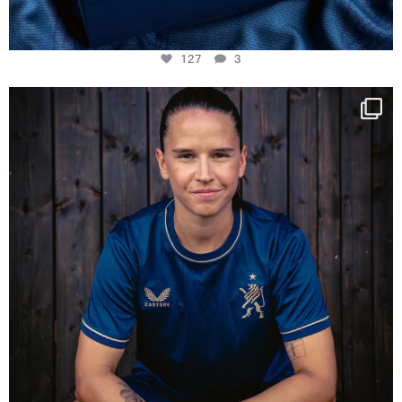
127
3
NIE USENAND GAH
Some anniversaries
...
294
5