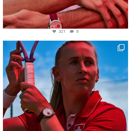
321
9
Determination, elegance and Swiss precision —
...
442
14