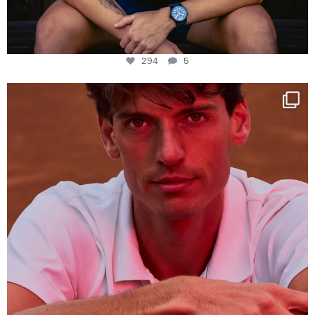
294
5
One last dance at home
This week at
...
321
9