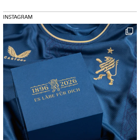
INSTAGRAM
Happy Birthday FCZ
130 years filled
...
127
3