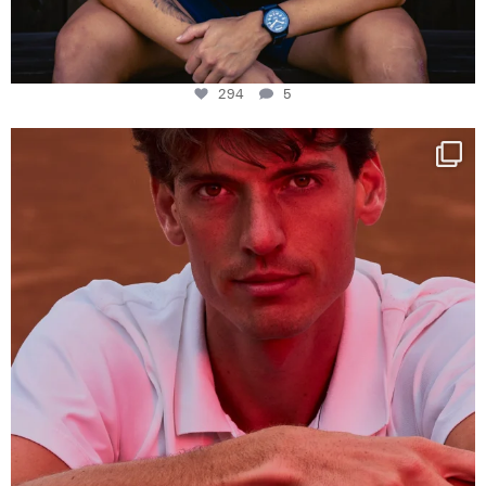
294
5
One last dance at home
This week at
...
321
9