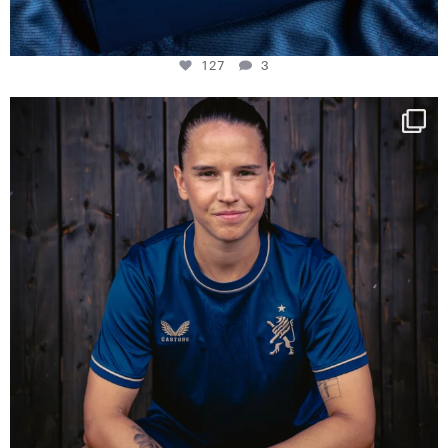
127
3
NIE USENAND GAH
Some anniversaries
...
294
5