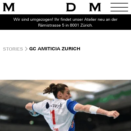
Wir sind umgezogen! Ihr findet unser Atelier neu an der
Rämistrasse 5 in 8001 Zürich.
STORIES
GC AMITICIA ZURICH