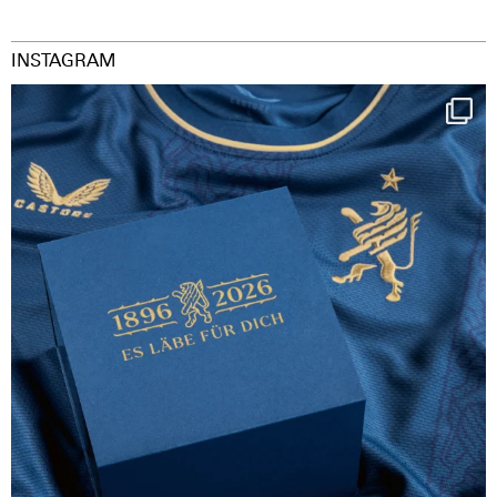
INSTAGRAM
Happy Birthday FCZ
130 years filled
...
127
3