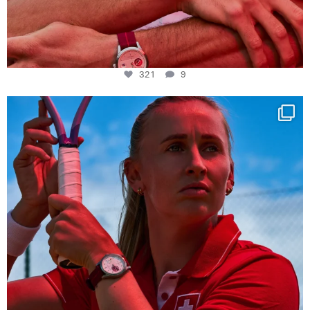
321
9
Determination, elegance and Swiss precision —
...
442
14