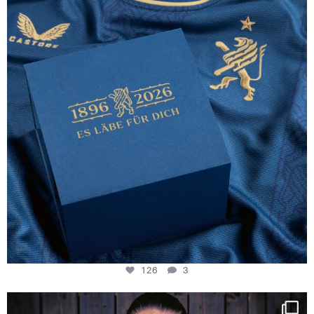
126
3
126
3
NIE USENAND GAH