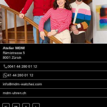
Atelier MDM
Rämistrasse 5
8001 Zürich
0041 44 280 01 12
41 44 280 01 12
info@mdm-watches.com
mdm-uhren.ch
IG
FB
X
L