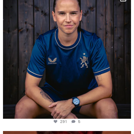
Some anniversaries
...
291
5
291
5