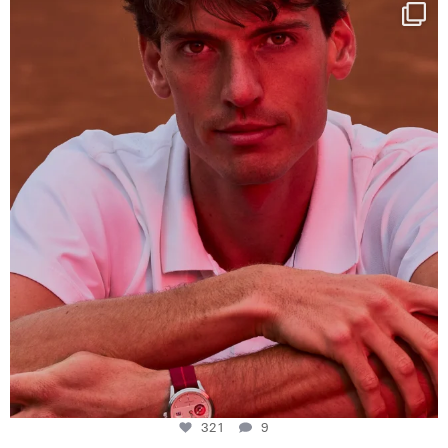
One last dance at home
This week at
...
321
9
321
9