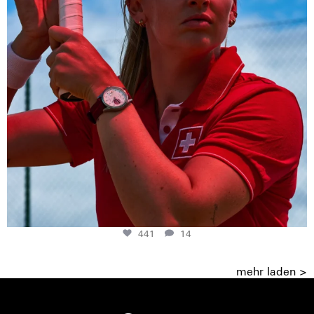
441
14
mehr laden >