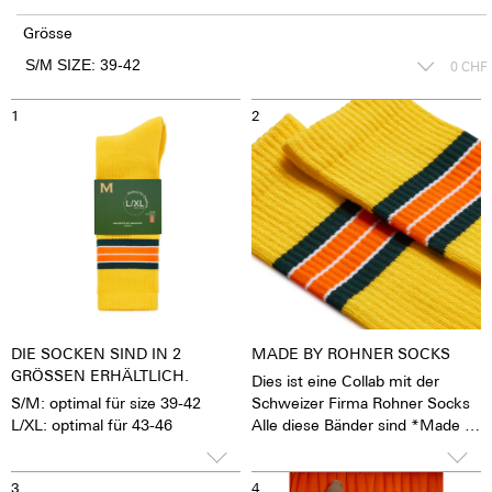
Grösse
0
CHF
1
2
DIE SOCKEN SIND IN 2
MADE BY ROHNER SOCKS
GRÖSSEN ERHÄLTLICH.
Dies ist eine Collab mit der
S/M: optimal für size 39-42
Schweizer Firma Rohner Socks
L/XL: optimal für 43-46
Alle diese Bänder sind *Made in
Portugal"
75% Baumwolle
3
4
23% Polyamid