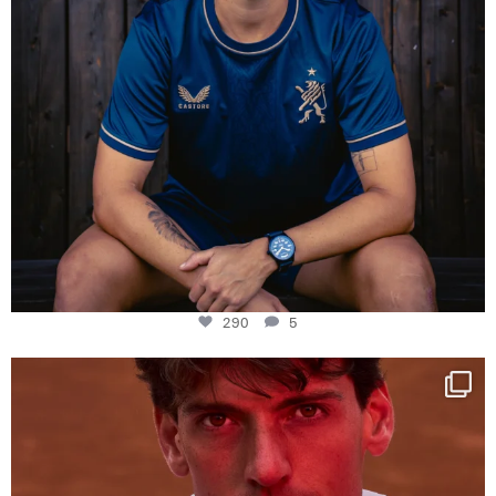
290
5
One last dance at home
This week at
...
321
9