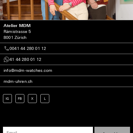
Atelier MDM
Rämistrasse 5
8001 Zürich
0041 44 280 01 12
41 44 280 01 12
info@mdm-watches.com
mdm-uhren.ch
IG
FB
X
L