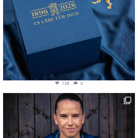
126
3
NIE USENAND GAH
Some anniversaries
...
290
5