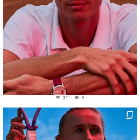
321
9
Determination, elegance and Swiss precision —
...
441
14