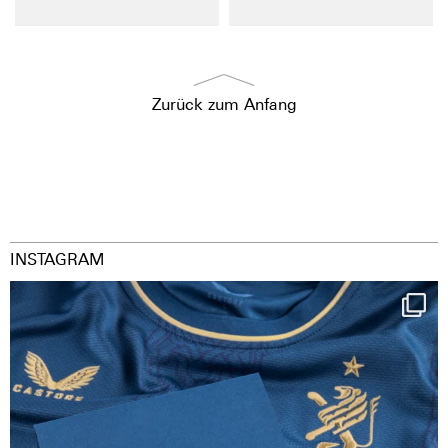
Zurück zum Anfang
INSTAGRAM
Happy Birthday FCZ
130 years filled
...
126
3