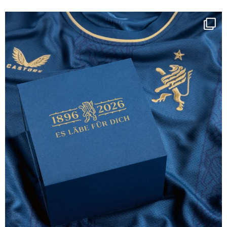
Happy Birthday FCZ
130 years filled
...
127
3