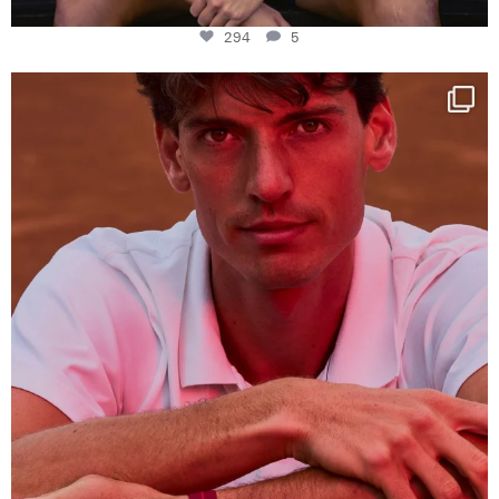
294
5
One last dance at home
This week at
...
321
9