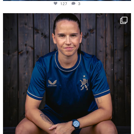
127
3
NIE USENAND GAH
Some anniversaries
...
294
5