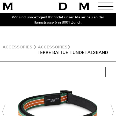
Wir sind umgezogen! Ihr findet unser Atelier neu an der
Rämistrasse 5 in 8001 Zürich.
ACCESSORIES
ACCESSOIRES
TERRE BATTUE HUNDEHALSBAND