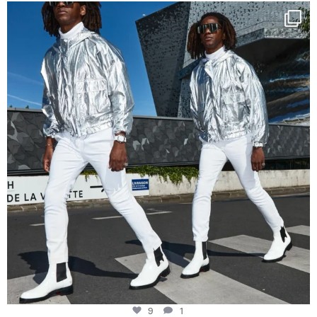
Happy Streetparade everybody
Music in
...
9
1
9
1